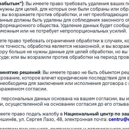
 забытым“)
: Вы имеете право требовать удаления ваших 
 нужны для целей, для которых они были собраны или обр
; вы возражаете против обработки, и нет преобладающих
анные должны быть удалены для соблюдения законного о
нформационного общества. Удаление данных будет сообщ
озможным или не потребует непропорциональных усилий.
еете право требовать ограничения обработки в случаях, к
 точность; обработка является незаконной, и вы возраж
ору больше не нужны данные для целей обработки, но вы 
уде; или вы возразили против обработки на период пров
принятию решений
: Вы имеете право не быть объектом р
ование, которое влечет юридические последствия для ва
а необходима для заключения или исполнения договора
ыраженном согласии.
а персональных данных основана на вашем согласии, вы 
ки, осуществленной на основании согласия до его отзыва
меете право подать жалобу в
Национальный центр по за
шинёв, ул. Сергея Лазо, 48, электронная почта:
centru@