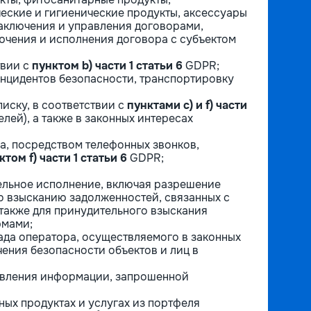
еские и гигиенические продукты, аксессуары
заключения и управления договорами,
чения и исполнения договора с субъектом
твии с
пунктом b) части 1 статьи 6
GDPR;
инцидентов безопасности, транспортировку
писку, в соответствии с
пунктами c) и f) части
лей), а также в законных интересах
а, посредством телефонных звонков,
ктом f) части 1 статьи 6
GDPR;
тельное исполнение, включая разрешение
о взысканию задолженностей, связанных с
также для принудительного взыскания
рмами;
ада оператора, осуществляемого в законных
чения безопасности объектов и лиц в
тавления информации, запрошенной
ых продуктах и услугах из портфеля