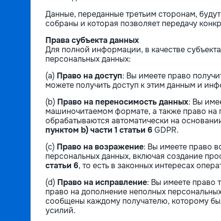
Данные, переданные третьим сторонам, буду
собраны и которая позволяет передачу конкр
Права субъекта данных
Для полной информации, в качестве субъек
персональных данных:
(a)
Право на доступ
: Вы имеете право получи
можете получить доступ к этим данным и инф
(b)
Право на переносимость данных
: Вы им
машиночитаемом формате, а также право на 
обрабатываются автоматически на основании
пунктом b) части 1 статьи 6
GDPR.
(c)
Право на возражение
: Вы имеете право 
персональных данных, включая создание про
статьи 6
, то есть в законных интересах опер
(d)
Право на исправление
: Вы имеете право
право на дополнение неполных персональных
сообщены каждому получателю, которому был
усилий.