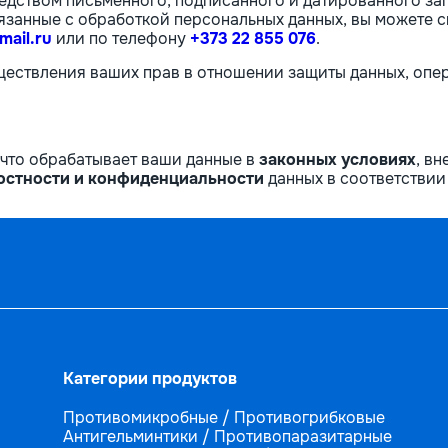
редством письменного, подписанного и датированного за
вязанные с обработкой персональных данных, вы можете с
ail.ru
или по телефону
+373 22 855 076
.
ествления ваших прав в отношении защиты данных, опера
 что обрабатывает ваши данные в
законных условиях
, в
остности и конфиденциальности
данных в соответствии
Категории продуктов
Противомикробные / Противогрибковые
Антигельминтики / Противопаразитарные