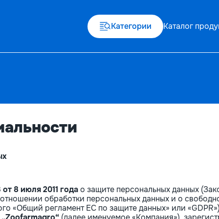
Категории
Каталог проду
иальности
ых
 от 8 июля 2011 года
о защите персональных данных (Зак
 отношении обработки персональных данных и о свободно
го «Общий регламент ЕС по защите данных» или «GDPR»)
. „Zoofarmagro“
(далее именуемое «Компания»), зарегистр