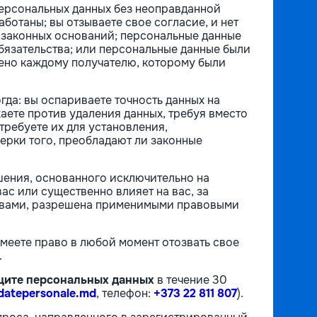
персональных данных без неоправданной
аботаны; вы отзываете свое согласие, и нет
 законных оснований; персональные данные
бязательства; или персональные данные были
ено каждому получателю, которому были
огда: вы оспариваете точность данных на
аете против удаления данных, требуя вместо
требуете их для установления,
ерки того, преобладают ли законные
ешения, основанного исключительно на
с или существенно влияет на вас, за
 с вами, разрешена применимыми правовыми
имеете право в любой момент отозвать свое
.
щите персональных данных
в течение 30
datepersonale.md
, телефон:
+373 22 811 807
).