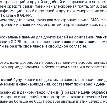
г, транзакций и другой подобной информации, в соотве
ием средств связи, таких как электронная почта, SMS, фа
информационных бюллетеней и других коммерческих соо
1 статьи 6
GDPR;
ием средств связи, таких как электронная почта, SMS, ф
тренних и внешних мероприятий и приглашения вас на э
рсональные данные для других целей на основании
пункта
зации GDPR, то есть на основании
вашего согласия
, вам
и выразить свое явное и свободное согласие.
ного с вами договора и предоставлением приобретенных 
нного периода времени в безопасном месте и в соответс
 целей
будут храниться до отзыва вашего согласия или 
камерами видеонаблюдения, составляет примерно
7 дней
указанных в данном уведомлении (в разделе
Цели обрабо
говорных отношений с оператором, а также в течение
1 г
анные больше не будут обрабатываться в этих целях с м