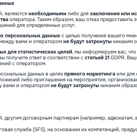
данных
й, являются
необходимыми
либо для
заключения или и
тва
оператора. Таким образом, ваш отказ предоставить 
шений для определенных услуг.
их персональных данных
с целью получения вашего мне
 между вами и оператором
не будут затронуты
никаким о
ых для статистических целей
, мы информируем вас, что 
ы получите ответ в соответствии с
статьей 21
GDPR. Ваше
ений с оператором.
рсональных данных в целях
прямого маркетинга
или для 
ложений либо приглашения на мероприятия, организован
у вами и оператором
не будут затронуты
никаким образ
, другим договорным партнерам (например, адвокатам, 
оговая служба (SFS), на основании их компетенций, пре