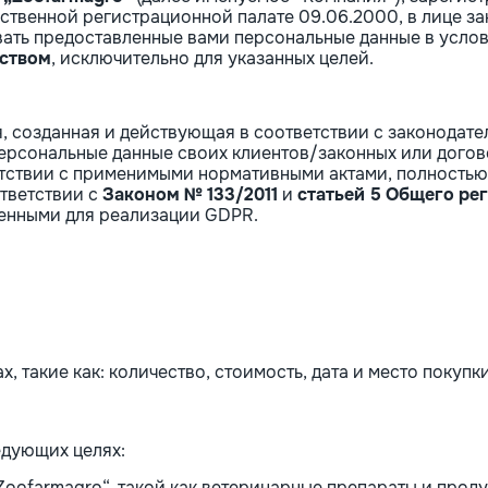
рственной регистрационной палате 09.06.2000, в лице з
вать предоставленные вами персональные данные в усло
ьством
, исключительно для указанных целей.
 созданная и действующая в соответствии с законодате
персональные данные своих клиентов/законных или догов
ветствии с применимыми нормативными актами, полность
ответствии с
Законом № 133/2011
и
статьей 5 Общего ре
енными для реализации GDPR.
, такие как: количество, стоимость, дата и место покупки
едующих целях:
Zoofarmagro“, такой как ветеринарные препараты и прод