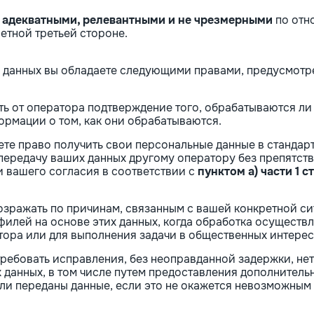
т
адекватными, релевантными и не чрезмерными
по отн
етной третьей стороне.
та данных вы обладаете следующими правами, предусмот
ть от оператора подтверждение того, обрабатываются ли 
ормации о том, как они обрабатываются.
еете право получить свои персональные данные в станда
передачу ваших данных другому оператору без препятств
 вашего согласия в соответствии с
пунктом a) части 1 с
возражать по причинам, связанным с вашей конкретной с
филей на основе этих данных, когда обработка осуществ
атора или для выполнения задачи в общественных интерес
 требовать исправления, без неоправданной задержки, не
 данных, в том числе путем предоставления дополнитель
и переданы данные, если это не окажется невозможным