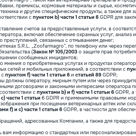
бавки, премиксы, кормовые материалы и сырье, косметич
техника и другие специфические продукты, а также для 
соответствии с
пунктом b) части 1 статьи 6
GDPR для заклю
ставление счетов за предоставленные услуги, в соответс
ператора, включая обеспечение охранных услуг, анализ 
 преступлений, связанных с отмыванием денег;
аптеках S.R.L. „Zoofarmagro“, по телефону или через пере
язательства (
Закон № 105/2003
о защите прав потребите
решении сообщенных инцидентов;
о мнения о приобретенных услугах и продуктах оператор
ных сетей и мобильных приложений, в соответствии с
пун
и с
пунктом f) части 1 статьи 6
и
статьей 89
GDPR;
 вы должны оператору, мирным путем или через принуди
енными договорами и законными интересами оператора п
соответствии с
пунктами b) и f) части 1 статьи 6
GDPR, а 
c) части 1 статьи
6 GDPR и применимыми правовыми но
зображения при посещении ветеринарных аптек или скл
ми f) и c) части 1 статьи 6
GDPR, в частности для обеспе
бращений, адресованных Компании, а также для предос
ть вам информацию о стандартных или персонализированн