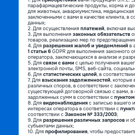
парафармацевтические продукты, корма и до
для животных, аквариумистика, медицинская 
заключенными с вами в качестве клиента, в 
данных;
2. Для осуществления
платежей
, включая вы
3. Для выполнения
законных обязательств
о
товаров, реализацию мер по предотвращению
4. Для
разрешения жалоб и уведомлений
в 
1 статьи 6
GDPR для выполнения законного об
оператора, заключающихся в анализе и раз
5. Для
связи с вами
с целью получения вашег
электронной почты, SMS, веб-сайта, социаль
6. Для
статистических целей
, в соответстви
7. Для
взыскания задолженностей
, которые
различных споров, в соответствии с заключ
существующей договорной связью с вами, в 
задолженных сумм в соответствии с
пунктом 
8. Для
видеонаблюдения
с записью вашего и
интересах оператора в соответствии с
пункта
соответствии с
Законом № 333/2003
;
9. Для
разрешения различных запросов
и о
субъектами данных;
10. Для
профилирования
, чтобы предостави