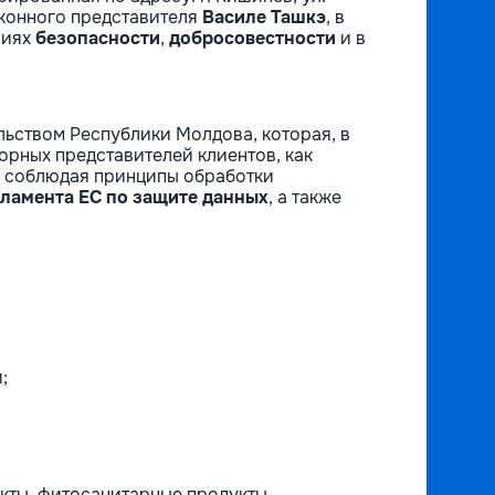
аконного представителя
Василе Ташкэ
, в
виях
безопасности
,
добросовестности
и в
льством Республики Молдова, которая, в
орных представителей клиентов, как
ю соблюдая принципы обработки
гламента ЕС по защите данных
, а также
;
укты, фитосанитарные продукты,