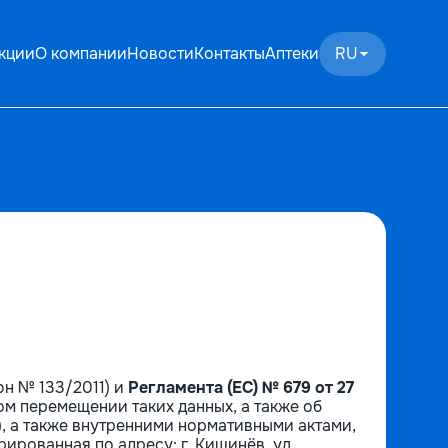
кции
О компании
Новости
Контакты
Аптеки
RU
он № 133/2011) и
Регламента (ЕС) № 679 от 27
м перемещении таких данных, а также об
, а также внутренними нормативными актами,
ированная по адресу: г. Кишинёв, ул.