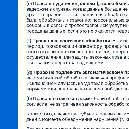
(e)
Право на удаление данных („право быть
задержки в случаях, когда: данные больше не
другого правового основания для обработки
были обработаны незаконно; персональные д
собраны в связи с предоставлением услуг и
переданы данные, если это не окажется нев
(f)
Право на ограничение обработки
: Вы им
период, позволяющий оператору проверить их
этого ограничения их использования; операт
осуществления или защиты законных прав в с
основания оператора над вашими.
(g)
Право не подлежать автоматическому 
автоматической обработке, включая профилир
исключением случаев, когда такая обработк
нормами или основана на вашем свободно в
(h)
Право на отзыв согласия
: Если обработк
согласие, не затрагивая законность обработ
Кроме того, в качестве субъекта данных вы и
дней с момента обнаружения нарушения (г. Ки