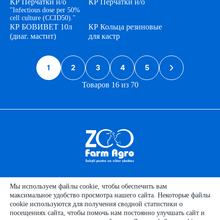
КР Перчатки и/о
КР Перчатки и/о
"Infectious dose per 50%
cell culture (CCID50)."
КР БОВИВЕТ 10л
КР Кольца резиновые
(диаг. мастит)
для кастр
1
2
3
4
5
Товаров 16 из 70
Полезная
информация
Мы используем файлы cookie, чтобы обеспечить вам
Категории продуктов
максимальное удобство просмотра нашего сайта. Некоторые файлы
cookie используются для получения сводной статистики о
Категории животных
посещениях сайта, чтобы помочь нам постоянно улучшать сайт и
Наши
контакты