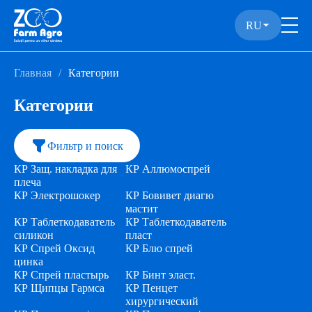
RU
Главная
Категории
Категории
Фильтр и поиск
КР Защ. накладка для
КР Аллюмоспрей
плеча
КР Электрошокер
КР Бовивет диагю
мастит
КР Таблеткодаватель
КР Таблеткодаватель
силикон
пласт
КР Спрей Оксид
КР Блю спрей
цинка
КР Спрей пластырь
КР Бинт эласт.
КР Щипцы Гармса
КР Пенцет
хирургический