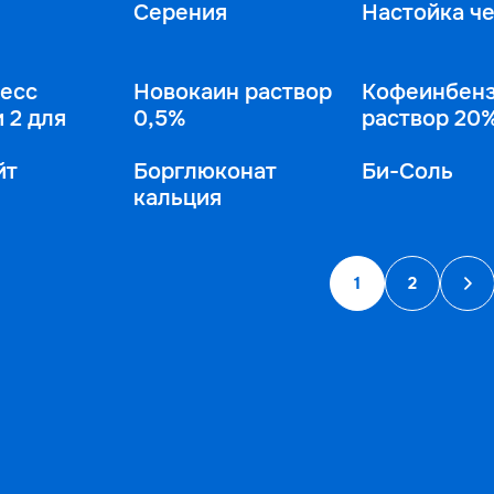
н
Серения
Настойка ч
ресс
Новокаин раствор
Кофеинбенз
 2 для
0,5%
раствор 20
йт
Борглюконат
Би-Соль
кальция
1
2