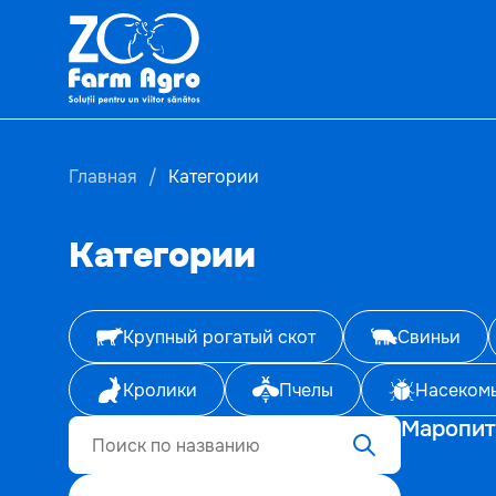
Главная
Категории
Категории
Крупный рогатый скот
Свиньи
Кролики
Пчелы
Насеком
Маропит