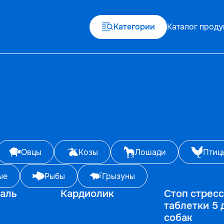
Категории
Каталог проду
Овцы
Козы
Лошади
Птиц
ые
Рыбы
Грызуны
аль
Кардиолик
Стоп стресс
таблетки 5 
собак