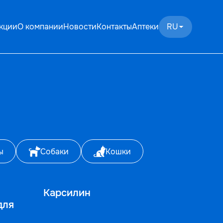
кции
О компании
Новости
Контакты
Аптеки
RU
ы
Собаки
Кошки
Карсилин
для