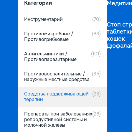
Категории
Медити
Инструментарий
(70)
Стоп ст
таблетки
Противомикробные /
(83)
кошек
Противогрибковые
Дюфала
Антигельминтики /
(101)
Противопаразитарные
Противовоспалительные /
(35)
наружные местные средства
Средства поддерживающей
(23)
терапии
Препараты при заболеваниях
(28)
репродуктивной системы и
молочной железы