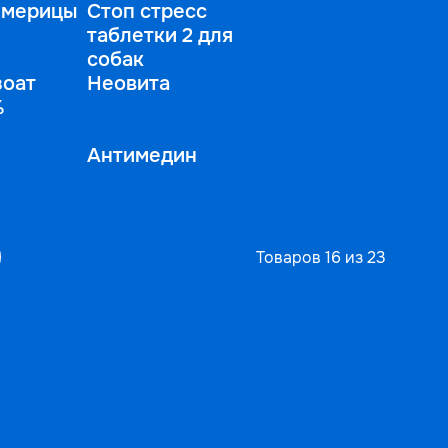
емерицы
Стоп стресс
таблетки 2 для
собак
оат
Неовита
%
Антимедин
Товаров 16 из 23