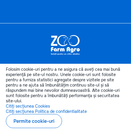
Informaţii
utile
Folosim cookie-uri pentru a ne asigura că aveți cea mai bună
Categoriile produselor
experiență pe site-ul nostru. Unele cookie-uri sunt folosite
pentru a furniza statistici agregate despre vizitele pe site
Categorii de animale
pentru a ne ajuta să îmbunătățim continuu site-ul și să
Contactele noastre
răspundem mai bine nevoilor dumneavoastră. Alte cookie-uri
sunt folosite pentru a îmbunătăți performanța și securitatea
site-ului.
Citiți secțiunea Cookies
Citiți secțiunea Politica de confidentialitate
Copyright © 2026 zoofarmagro.md
Permite cookie-uri
Elaborarea siteului - ilab.md