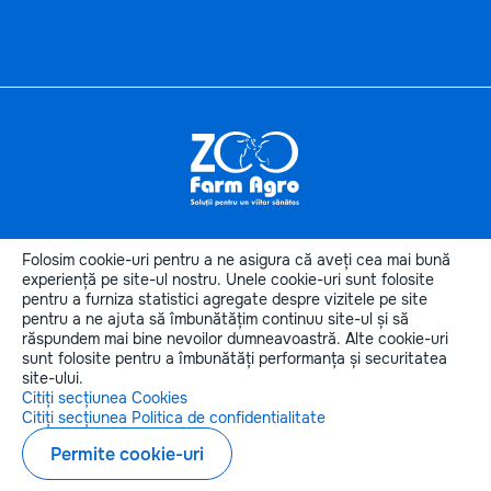
Informaţii
utile
Folosim cookie-uri pentru a ne asigura că aveți cea mai bună
experiență pe site-ul nostru. Unele cookie-uri sunt folosite
Categoriile produselor
pentru a furniza statistici agregate despre vizitele pe site
Categorii de animale
pentru a ne ajuta să îmbunătățim continuu site-ul și să
Contactele noastre
răspundem mai bine nevoilor dumneavoastră. Alte cookie-uri
sunt folosite pentru a îmbunătăți performanța și securitatea
site-ului.
Citiți secțiunea Cookies
Citiți secțiunea Politica de confidentialitate
Copyright © 2026 zoofarmagro.md
Permite cookie-uri
Elaborarea siteului - ilab.md