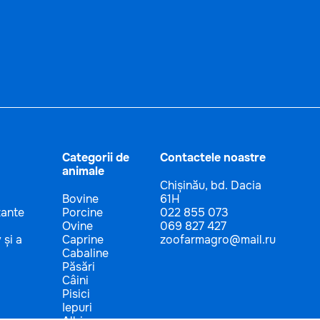
Categorii de
Contactele noastre
animale
Chișinău, bd. Dacia
Bovine
61H
zante
Porcine
022 855 073
Ovine
069 827 427
 și a
Caprine
zoofarmagro@mail.ru
Cabaline
Păsări
Câini
Pisici
Iepuri