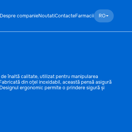
Despre companie
Noutati
Contacte
Farmacii
RO
e înaltă calitate, utilizat pentru manipularea
. Fabricată din oțel inoxidabil, această pensă asigură
re. Designul ergonomic permite o prindere sigură și