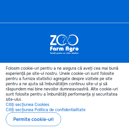
Informaţii
utile
Folosim cookie-uri pentru a ne asigura că aveți cea mai bună
Categoriile produselor
experiență pe site-ul nostru. Unele cookie-uri sunt folosite
pentru a furniza statistici agregate despre vizitele pe site
Categorii de animale
pentru a ne ajuta să îmbunătățim continuu site-ul și să
Contactele noastre
răspundem mai bine nevoilor dumneavoastră. Alte cookie-uri
sunt folosite pentru a îmbunătăți performanța și securitatea
site-ului.
Citiți secțiunea Cookies
Citiți secțiunea Politica de confidentialitate
Copyright © 2026 zoofarmagro.md
Permite cookie-uri
Elaborarea siteului - ilab.md