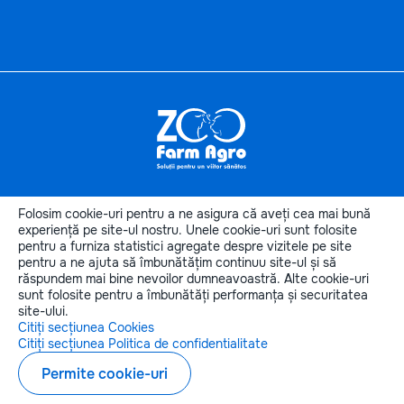
Informaţii
utile
Folosim cookie-uri pentru a ne asigura că aveți cea mai bună
Categoriile produselor
experiență pe site-ul nostru. Unele cookie-uri sunt folosite
pentru a furniza statistici agregate despre vizitele pe site
Categorii de animale
pentru a ne ajuta să îmbunătățim continuu site-ul și să
Contactele noastre
răspundem mai bine nevoilor dumneavoastră. Alte cookie-uri
sunt folosite pentru a îmbunătăți performanța și securitatea
site-ului.
Citiți secțiunea Cookies
Citiți secțiunea Politica de confidentialitate
Copyright © 2026 zoofarmagro.md
Permite cookie-uri
Elaborarea siteului - ilab.md