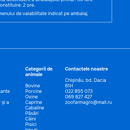
nstituire: 2 ore.
enului de valabilitate indicat pe ambalaj.
Categorii de
Contactele noastre
animale
Chișinău, bd. Dacia
Bovine
61H
zante
Porcine
022 855 073
Ovine
069 827 427
 și a
Caprine
zoofarmagro@mail.ru
Cabaline
Păsări
Câini
Pisici
Iepuri