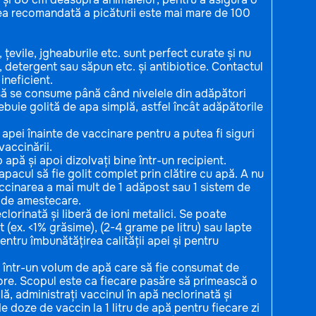
nea recomandată a picăturii este mai mare de 100
țevile, jgheaburile etc. sunt perfect curate și nu
, detergent sau săpun etc. și antibiotice. Contactul
ineficient.
 să se consume până când nivelele din adăpători
ebuie golită de apa simplă, astfel încât adăpătorile
apei înainte de vaccinare pentru a putea fi siguri
vaccinării.
apă și apoi dizolvați bine într-un recipient.
apacul să fie golit complet prin clătire cu apă. A nu
ccinarea a mai mult de 1 adăpost sau 1 sistem de
i de amestecare.
clorinată și liberă de ioni metalici. Se poate
 (ex. <1% grăsime), (2-4 grame pe litru) sau lapte
entru îmbunătățirea calității apei și pentru
uat într-un volum de apă care să fie consumat de
 ore. Scopul este ca fiecare pasăre să primească o
ă, administrați vaccinul în apă neclorinată și
 doze de vaccin la 1 litru de apă pentru fiecare zi