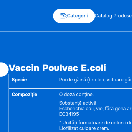
Categorii
Catalog Produse
Vaccin Poulvac E.coli
Specie
Pui de găină (broileri, viitoare gă
Compoziţie
O doză conține:
Substanță activă:
Escherichia coli, vie, fără gena ar
EC34195
* Unități formatoare de colonii du
Liofilizat culoare crem.