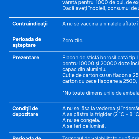
vârstă pentru 1000 de pui, de exem
Dacă aveți îndoieli, consumul de 
Contraindicaţii
A nu se vaccina animalele aflate 
Perioada de
Zero zile.
așteptare
Prezentare
Flacon de sticlă borosilicată tip
pentru 10000 și 20000 doze închis
capac din aluminiu.
Cutie de carton cu un flacon a 
carton cu zece flacoane a 2500
*Nu toate dimensiunile de ambalaj
Condiţii de
A nu se lăsa la vederea și îndemân
depozitare
A se păstra la frigider (2 °C – 8 °C
A nu se congela.
A se feri de lumină.
Perioada de
Termenul de valabilitate după pri