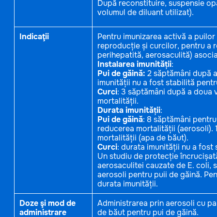
După reconstituire, suspensie op
volumul de diluant utilizat).
Indicaţii
Pentru imunizarea activă a puilor
reproducție și curcilor, pentru a r
perihepatită, aerosaculită) asocia
Instalarea imunității
:
Pui de găină:
2 săptămâni după ad
imunității nu a fost stabilită pent
Curci
: 3 săptămâni după a doua v
mortalității.
Durata imunității
:
Pui de găină
: 8 săptămâni pentru
reducerea mortalității (aerosoli).
mortalității (apa de băut).
Curci
: durata imunității nu a fost s
Un studiu de protecție încrucișată
aerosaculitei cauzate de E. coli, s
aerosoli pentru puii de găină. Pen
durata imunității.
Doze şi mod de
Administrarea prin aerosoli cu pa
administrare
de băut pentru pui de găină.