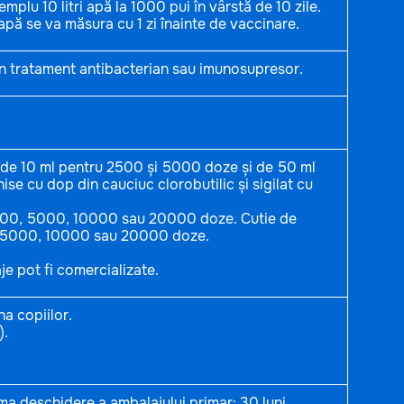
plu 10 litri apă la 1000 pui în vârstă de 10 zile.
apă se va măsura cu 1 zi înainte de vaccinare.
în tratament antibacterian sau imunosupresor.
 I de 10 ml pentru 2500 și 5000 doze și de 50 ml
e cu dop din cauciuc clorobutilic și sigilat cu
2500, 5000, 10000 sau 20000 doze. Cutie de
, 5000, 10000 sau 20000 doze.
e pot fi comercializate.
a copiilor.
).
ma deschidere a ambalajului primar: 30 luni.