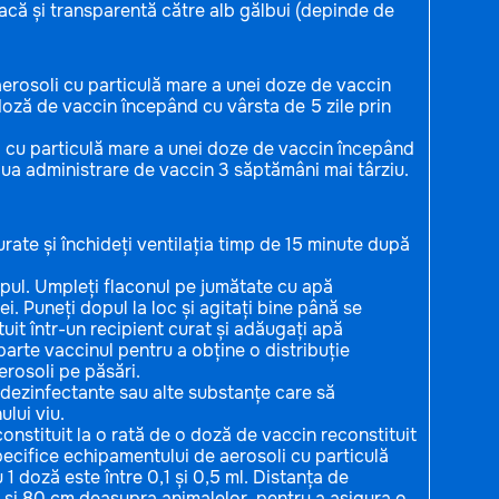
acă și transparentă către alb gălbui (depinde de
aerosoli cu particulă mare a unei doze de vaccin
doză de vaccin începând cu vârsta de 5 zile prin
i cu particulă mare a unei doze de vaccin începând
oua administrare de vaccin 3 săptămâni mai târziu.
urate și închideți ventilația timp de 15 minute după
opul. Umpleți flaconul pe jumătate cu apă
. Puneți dopul la loc și agitați bine până se
tuit într-un recipient curat și adăugați apă
parte vaccinul pentru a obține o distribuție
erosoli pe păsări.
r dezinfectante sau alte substanțe care să
lui viu.
constituit la o rată de o doză de vaccin reconstituit
pecifice echipamentului de aerosoli cu particulă
 doză este între 0,1 și 0,5 ml. Distanța de
30 și 80 cm deasupra animalelor, pentru a asigura o