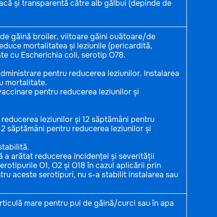
acă și transparentă către alb gălbui (depinde de
 de găină broiler, viitoare găini ouătoare/de
educe mortalitatea și leziunile (pericardită,
te cu Escherichia coli, serotip O78.
ministrare pentru reducerea leziunilor. Instalarea
ru mortalitate.
accinare pentru reducerea leziunilor și
 reducerea leziunilor și 12 săptămâni pentru
 12 săptămâni pentru reducerea leziunilor și
tabilită.
 a arătat reducerea incidenței și severității
erotipurile O1, O2 și O18 în cazul aplicării prin
tru aceste serotipuri, nu s-a stabilit instalarea sau
rticulă mare pentru pui de găină/curci sau în apa