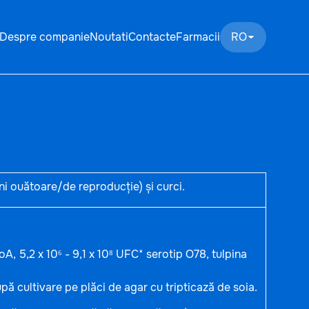
Despre companie
Noutati
Contacte
Farmacii
RO
ini ouătoare/de reproducție) și curci.
oA, 5,2 x 10⁶ - 9,1 x 10⁸ UFC* serotip O78, tulpina
pă cultivare pe plăci de agar cu tripticază de soia.