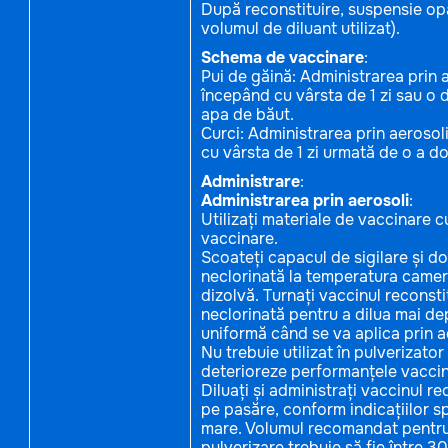
După reconstituire, suspensie op
volumul de diluant utilizat).
Schema de vaccinare
:
Pui de găină: Administrarea prin 
începând cu vârsta de 1 zi sau o 
apa de băut.
Curci: Administrarea prin aerosol
cu vârsta de 1 zi urmată de o a d
Administrare
:
Administrarea prin aerosoli
:
Utilizați materiale de vaccinare c
vaccinare.
Scoateți capacul de sigilare și d
neclorinată la temperatura camerei
dizolvă. Turnați vaccinul reconsti
neclorinată pentru a dilua mai de
uniformă când se va aplica prin a
Nu trebuie utilizat în pulverizato
deterioreze performanțele vaccinu
Diluați și administrați vaccinul re
pe pasăre, conform indicațiilor s
mare. Volumul recomandat pentru 1
pulverizare trebuie să fie între 