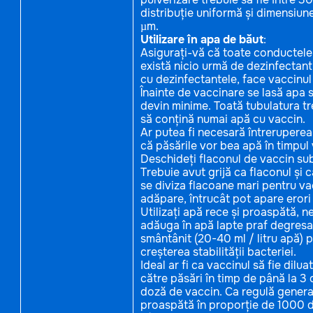
distribuție uniformă și dimensiu
µm.
Utilizare în apa de băut
:
Asigurați-vă că toate conductele, 
există nicio urmă de dezinfectant
cu dezinfectantele, face vaccinul 
Înainte de vaccinare se lasă apa
devin minime. Toată tubulatura tr
să conțină numai apă cu vaccin.
Ar putea fi necesară întreruperea 
că păsările vor bea apă în timpul 
Deschideți flaconul de vaccin sub 
Trebuie avut grijă ca flaconul și c
se diviza flacoane mari pentru va
adăpare, întrucât pot apare eror
Utilizați apă rece și proaspătă, ne
adăuga în apă lapte praf degresat
smântânit (20-40 ml / litru apă) p
creșterea stabilității bacteriei.
Ideal ar fi ca vaccinul să fie dil
către păsări în timp de până la 3
doză de vaccin. Ca regulă general
proaspătă în proporție de 1000 de