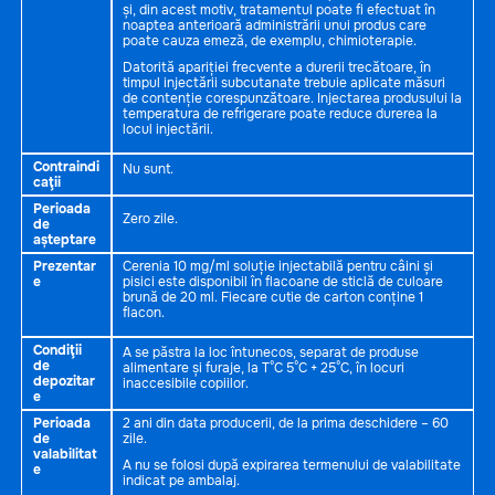
și, din acest motiv, tratamentul poate fi efectuat în
noaptea anterioară administrării unui produs care
poate cauza emeză, de exemplu, chimioterapie.
Datorită apariției frecvente a durerii trecătoare, în
timpul injectării subcutanate trebuie aplicate măsuri
de contenție corespunzătoare. Injectarea produsului la
temperatura de refrigerare poate reduce durerea la
locul injectării.
Contraindi
Nu sunt.
caţii
Perioada
Zero zile.
de
așteptare
Prezentar
Cerenia 10 mg/ml soluție injectabilă pentru câini și
e
pisici este disponibil în flacoane de sticlă de culoare
brună de 20 ml. Fiecare cutie de carton conține 1
flacon.
Condiţii
A se păstra la loc întunecos, separat de produse
de
alimentare și furaje, la T°C 5°C + 25°C, în locuri
depozitar
inaccesibile copiilor.
e
Perioada
2 ani din data producerii, de la prima deschidere – 60
de
zile.
valabilitat
A nu se folosi după expirarea termenului de valabilitate
e
indicat pe ambalaj.