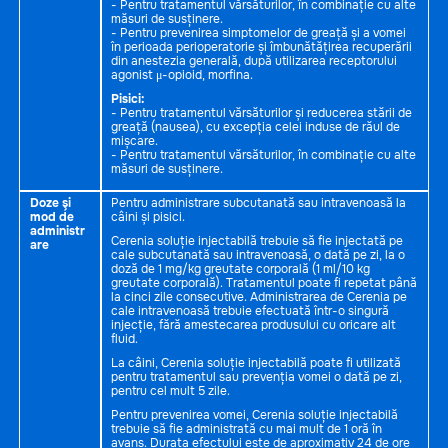
- Pentru tratamentul vărsăturilor, în combinație cu alte
măsuri de susținere.
- Pentru prevenirea simptomelor de greață și a vomei
în perioada perioperatorie și îmbunătățirea recuperării
din anestezia generală, după utilizarea receptorului
agonist μ-opioid, morfina.
Pisici:
- Pentru tratamentul vărsăturilor și reducerea stării de
greață (nausea), cu excepția celei induse de răul de
mișcare.
- Pentru tratamentul vărsăturilor, în combinație cu alte
măsuri de susținere.
Doze şi
Pentru administrare subcutanată sau intravenoasă la
mod de
câini și pisici.
administr
Cerenia soluție injectabilă trebuie să fie injectată pe
are
cale subcutanată sau intravenoasă, o dată pe zi, la o
doză de 1 mg/kg greutate corporală (1 ml/10 kg
greutate corporală). Tratamentul poate fi repetat până
la cinci zile consecutive. Administrarea de Cerenia pe
cale intravenoasă trebuie efectuată într-o singură
injecție, fără amestecarea produsului cu oricare alt
fluid.
La câini, Cerenia soluție injectabilă poate fi utilizată
pentru tratamentul sau prevenția vomei o dată pe zi,
pentru cel mult 5 zile.
Pentru prevenirea vomei, Cerenia soluție injectabilă
trebuie să fie administrată cu mai mult de 1 oră în
avans. Durata efectului este de aproximativ 24 de ore