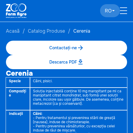
RO
Acasă
Catalog Produse
Cerenia
Contactați-ne
Descarca PDF
Cerenia
Specie
Câini, pisici.
Compoziţi
Soluția injectabilă conține 10 mg maropitant pe ml ca
e
maropitant citrat monohidrat, sub formă unei soluții
clare, incolore sau ușor gălbuie. De asemenea, conține
metacrezol (ca și conservant).
Indicaţii
Câini:
- Pentru tratamentul și prevenirea stării de greață
(nausea), induse de chimioterapie.
- Pentru prevenirea vărsăturilor, cu excepția celei
induse de răul de mișcare.