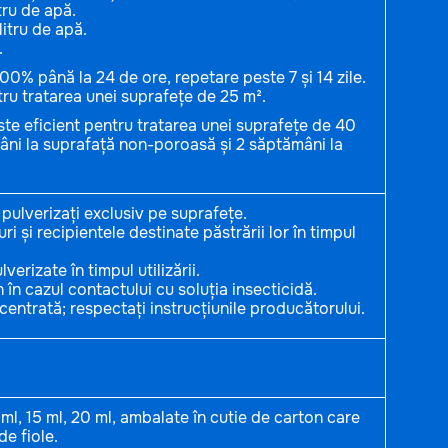
tru de apă.
litru de apă.
.
00% până la 24 de ore, repetare peste 7 și 14 zile.
ntru tratarea unei suprafețe de 25 m².
este eficient pentru tratarea unei suprafețe de 40
âni la suprafață non-poroasă și 2 săptămâni la
 pulverizați exclusiv pe suprafețe.
i și recipientele destinate păstrării lor în timpul
verizate în timpul utilizării.
 în cazul contactului cu soluția insecticidă.
centrată; respectați instrucțiunile producătorului.
10 ml, 15 ml, 20 ml, ambalate în cutie de carton care
de fiole.