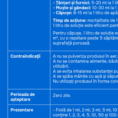
- Țânțari și furnici:
5-20 ml la 1 li
- Muște și gândaci:
10-30 ml la 1 
- Căpușe:
8-15 ml la 1 litru de apă
Timp de acțiune:
mortalitate de 1
1 litru de soluție este eficient pe
Pentru căpușe, 1 litru de soluție 
m², cu o repetare peste 5 săptăm
suprafață poroasă.
Contraindicaţii
A nu se pulveriza produsul în aer;
A nu se contamina alimente, băutur
utilizării.
A se evita inhalarea substanței pul
A se spăla mâinile cu apă și săpun
Nu utilizați produsul în forma con
Perioada de
Zero zile.
așteptare
Prezentare
- Fiolă de 1 ml, 2 ml, 3 ml, 5 ml, 
conține 1, 2, 3, 4, 5, 10, 50 și 100 