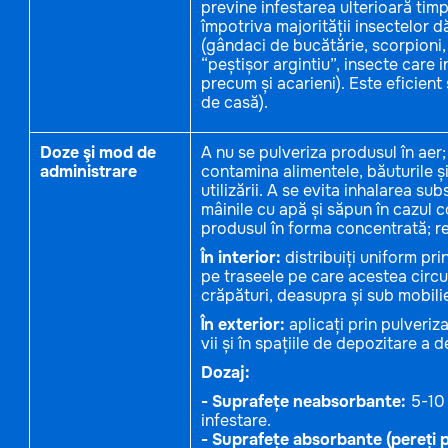
previne infestarea ulterioară timp
împotriva majorității insectelor dă
(gândaci de bucătărie, scorpioni, 
“peștișor argintiu”, insecte care 
precum și acarieni). Este eficient
de casă).
Doze şi mod de
A nu se pulveriza produsul în aer;
administrare
contamina alimentele, băuturile și 
utilizării. A se evita inhalarea sub
mâinile cu apă și săpun în cazul co
produsul în forma concentrată; re
În interior:
distribuiți uniform pr
pe traseele pe care acestea circulă,
crăpături, deasupra și sub mobili
În exterior:
aplicați prin pulveriza
vii și în spațiile de depozitare a d
Dozaj:
- Suprafețe neabsorbante:
5-10 
infestare.
- Suprafețe absorbante (pereți p