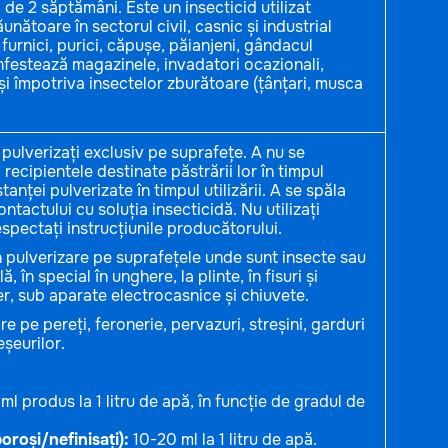
 de 2 săptămâni. Este un insecticid utilizat
unătoare în sectorul civil, casnic și industrial
furnici, purici, căpușe, păianjeni, gândacul
infestează magazinele, invadatori ocazionali,
 și împotriva insectelor zburătoare (țânțari, musca
 pulverizați exclusiv pe suprafețe. A nu se
recipientele destinate păstrării lor în timpul
stanței pulverizate în timpul utilizării. A se spăla
ntactului cu soluția insecticidă. Nu utilizați
spectați instrucțiunile producătorului.
in pulverizare pe suprafețele unde sunt insecte sau
 în special în unghere, la plinte, în fisuri și
er, sub aparate electrocasnice și chiuvete.
re pe pereți, feronerie, pervazuri, streșini, garduri
eșeurilor.
ml produs la 1 litru de apă, în funcție de gradul de
oroși/nefinisați):
10-20 ml la 1 litru de apă.