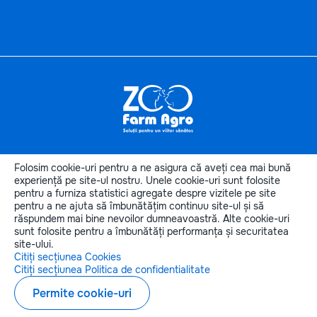
Informaţii
utile
Folosim cookie-uri pentru a ne asigura că aveți cea mai bună
Categoriile produselor
experiență pe site-ul nostru. Unele cookie-uri sunt folosite
pentru a furniza statistici agregate despre vizitele pe site
Categorii de animale
pentru a ne ajuta să îmbunătățim continuu site-ul și să
Contactele noastre
răspundem mai bine nevoilor dumneavoastră. Alte cookie-uri
sunt folosite pentru a îmbunătăți performanța și securitatea
site-ului.
Citiți secțiunea Cookies
Citiți secțiunea Politica de confidentialitate
Copyright © 2026 zoofarmagro.md
Permite cookie-uri
Elaborarea siteului - ilab.md