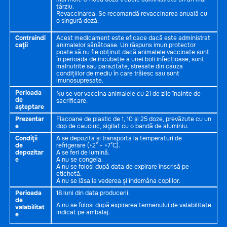
târziu.
Revaccinarea: Se recomandă revaccinarea anuală cu
o singură doză.
Contraindi
Acest medicament este eficace dacă este administrat
caţii
animalelor sănătoase. Un răspuns imun protector
poate să nu fie obținut dacă animalele vaccinate sunt
în perioada de incubație a unei boli infecțioase, sunt
malnutrite sau parazitate, stresate din cauza
condițiilor de mediu în care trăiesc sau sunt
imunosupresate.
Perioada
Nu se vor vaccina animalele cu 21 de zile înainte de
de
sacrificare.
așteptare
Prezentar
Flacoane de plastic de 1, 10 și 25 doze, prevăzute cu un
e
dop de cauciuc, sigilat cu o bandă de aluminiu.
Condiţii
A se depozita și transporta la temperaturi de
de
refrigerare (+2° – +7°C).
depozitar
A se feri de lumină.
e
A nu se congela.
A nu se folosi după data de expirare înscrisă pe
etichetă.
A nu se lăsa la vederea și îndemâna copiilor.
Perioada
18 luni din data producerii.
de
A nu se folosi după expirarea termenului de valabilitate
valabilitat
indicat pe ambalaj.
e