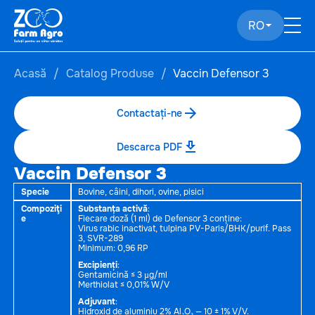
RO
Acasă
Catalog Produse
Vaccin Defensor 3
Contactați-ne
Descarca PDF
Vaccin Defensor 3
Specie
Bovine, câini, dihori, ovine, pisici
Compoziţi
Substanța activă
:
e
Fiecare doză (1 ml) de Defensor 3 conține:
Virus rabic inactivat, tulpina PV-Paris/BHK/purif. Pass
3, SVR-289
Minimum: 0,96 RP
Excipienți
:
Gentamicină ≤ 3 µg/ml
Merthiolat ≤ 0,01% W/V
Adjuvant
:
Hidroxid de aluminiu 2% Al₂O₃ — 10 ± 1% V/V.