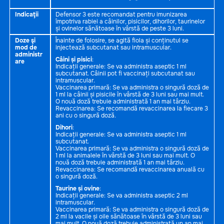
Indicaţii
Defensor 3 este recomandat pentru imunizarea
împotriva rabiei a câinilor, pisicilor, dihorilor, taurinelor
și ovinelor sănătoase în vârstă de peste 3 luni.
Doze şi
Înainte de folosire, se agită fiola și conținutul se
mod de
injectează subcutanat sau intramuscular.
administr
Câini și pisici
:
are
Indicații generale: Se va administra aseptic 1 ml
subcutanat. Câinii pot fi vaccinați subcutanat sau
intramuscular.
Vaccinarea primară: Se va administra o singură doză de
1 ml la câinii și pisicile în vârstă de 3 luni sau mai mult.
O nouă doză trebuie administrată 1 an mai târziu.
Revaccinarea: Se recomandă revaccinarea la fiecare 3
ani cu o singură doză.
Dihori
:
Indicații generale: Se va administra aseptic 1 ml
subcutanat.
Vaccinarea primară: Se va administra o singură doză de
1 ml la animalele în vârstă de 3 luni sau mai mult. O
nouă doză trebuie administrată 1 an mai târziu.
Revaccinarea: Se recomandă revaccinarea anuală cu
o singură doză.
Taurine și ovine
:
Indicații generale: Se va administra aseptic 2 ml
intramuscular.
Vaccinarea primară: Se va administra o singură doză de
2 ml la vacile și oile sănătoase în vârstă de 3 luni sau
mai mult. O nouă doză trebuie administrată un an mai