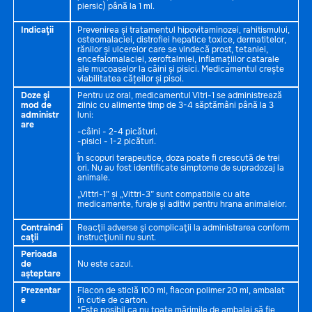
piersic) până la 1 ml.
Indicaţii
Prevenirea și tratamentul hipovitaminozei, rahitismului,
osteomalaciei, distrofiei hepatice toxice, dermatitelor,
rănilor și ulcerelor care se vindecă prost, tetaniei,
encefalomalaciei, xeroftalmiei, inflamațiilor catarale
ale mucoaselor la câini și pisici. Medicamentul crește
viabilitatea cățeilor și pisoi.
Doze şi
Pentru uz oral, medicamentul Vitri-1 se administrează
mod de
zilnic cu alimente timp de 3-4 săptămâni până la 3
administr
luni:
are
-câini - 2-4 picături.
-pisici - 1-2 picături.
În scopuri terapeutice, doza poate fi crescută de trei
ori. Nu au fost identificate simptome de supradozaj la
animale.
„Vittri-1” și „Vittri-3” sunt compatibile cu alte
medicamente, furaje și aditivi pentru hrana animalelor.
Contraindi
Reacţii adverse şi complicaţii la administrarea conform
caţii
instrucţiunii nu sunt.
Perioada
de
Nu este cazul.
așteptare
Prezentar
Flacon de sticlă 100 ml, flacon polimer 20 ml, ambalat
e
în cutie de carton.
*Este posibil ca nu toate mărimile de ambalaj să fie