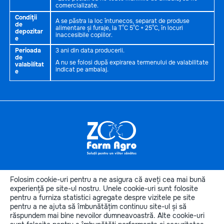
comercializate.
Condiţii
A se păstra la loc întunecos, separat de produse
de
alimentare și furaje, la T°C 5°C + 25°C, în locuri
depozitar
inaccesibile copiilor.
e
Perioada
3 ani din data producerii.
de
A nu se folosi după expirarea termenului de valabilitate
valabilitat
indicat pe ambalaj.
e
Informaţii
utile
Folosim cookie-uri pentru a ne asigura că aveți cea mai bună
Categoriile produselor
experiență pe site-ul nostru. Unele cookie-uri sunt folosite
pentru a furniza statistici agregate despre vizitele pe site
Categorii de animale
pentru a ne ajuta să îmbunătățim continuu site-ul și să
Contactele noastre
răspundem mai bine nevoilor dumneavoastră. Alte cookie-uri