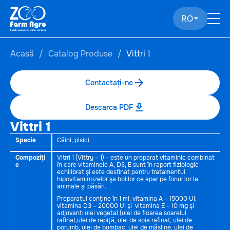
RO
Acasă
Catalog Produse
Vittri 1
Contactați-ne
Descarca PDF
Vittri 1
Specie
Câini, pisici.
Compoziţi
Vitrri 1 (Vittry – 1) - este un preparat vitaminic combinat
e
în care vitaminele A, D3, E sunt în raport fiziologic
echilibrat şi este destinat pentru tratamentul
hipovitaminozelor şa bolilor ce apar pe fonul lor la
animale şi păsări.
Preparatul conţine în 1 ml: vitamina A – 15000 UI,
vitamina D3 – 20000 UI şi vitamina E – 10 mg şi
adjuvant: ulei vegetal (ulei de floarea soarelui
rafinat,ulei de rapiţă, ulei de soia rafinat, ulei de
porumb, ulei de bumbac, ulei de măsline, ulei de