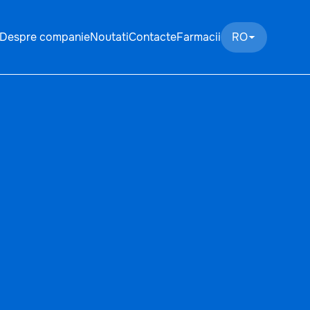
Despre companie
Noutati
Contacte
Farmacii
RO