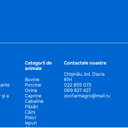
Categorii de
Contactele noastre
animale
Chișinău, bd. Dacia
Bovine
61H
zante
Porcine
022 855 073
Ovine
069 827 427
 și a
Caprine
zoofarmagro@mail.ru
Cabaline
Păsări
Câini
Pisici
Iepuri