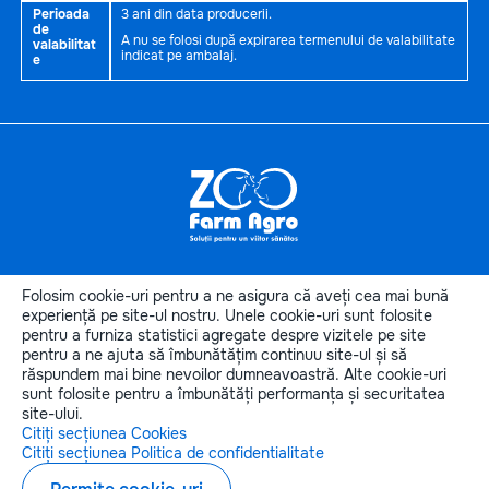
Perioada
3 ani din data producerii.
de
A nu se folosi după expirarea termenului de valabilitate
valabilitat
indicat pe ambalaj.
e
Informaţii
utile
Folosim cookie-uri pentru a ne asigura că aveți cea mai bună
Categoriile produselor
experiență pe site-ul nostru. Unele cookie-uri sunt folosite
pentru a furniza statistici agregate despre vizitele pe site
Categorii de animale
pentru a ne ajuta să îmbunătățim continuu site-ul și să
Contactele noastre
răspundem mai bine nevoilor dumneavoastră. Alte cookie-uri
sunt folosite pentru a îmbunătăți performanța și securitatea
site-ului.
Citiți secțiunea Cookies
Citiți secțiunea Politica de confidentialitate
Copyright © 2026 zoofarmagro.md