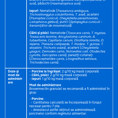
suis
), păduchi (
Haematopinus suis
).
Iepuri
: Nematode (
Passalurus ambiguus,
Trichostrongylus colubriformis, T. axei
), acarieni
(
Psoroptes cuniculi, Cheyletiella parasitovorax,
Listophorus gibbus
), purici (
Spilopsyllus cuniculi -
transmițător de mixomatoză
).
Câini și pisici
: Nematode (
Toxocara canis, T. mystax,
Toxascaris leonina, Ancylostoma caninum, A.
tubaeforme, Capillaria canum, Dirofilaria immitis, D.
repens, Thelazia callipaeda, T. rhodesi, T. gulosa, T.
skrjabini, Trichuris vulpis
), acarieni (
Cheyletiella
yasguri, Demodex canis, Notoedres cati, Otodectes
cynotis, Sarcoptes canis
), paraziți cutanați
(
Ctenocephalides canis, Linognathus setosus,
Trichodectes canis
).
Doze şi
-
Porcine la îngrășat
: 2 g/10 kg masă corporală
mod de
-
Câini, pisici
: 2 g/10 kg masă corporală
administr
-
Iepuri
: 1 g/10 kg masă corporală
are
Mod de administrare
Brovermectin granulat se recomandă a fi administrat în
grup:
-
Porcine
:
- Cantitatea calculată se încorporează în furajul
necesar pentru 7 zile.
- Amestecul astfel obținut se administrează
porcinelor conform regimului alimentar.