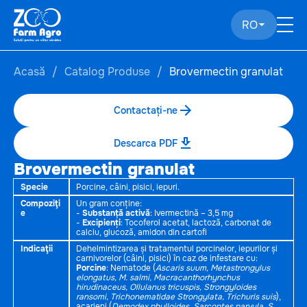
RO
Acasă
Catalog Produse
Brovermectin granulat
Contactați-ne
Descarca PDF
Brovermectin granulat
Specie
Porcine, câini, pisici, iepuri.
Compoziţi
Un gram conține:
e
-
Substanță activă
: Ivermectină – 3,5 mg
-
Excipienți
: Tocoferol acetat, lactoză, carbonat de
calciu, glucoză, amidon din cartofi
Indicaţii
Dehelmintizarea și tratamentul porcinelor, iepurilor și
carnivorelor (câini, pisici) în caz de infestare cu:
Porcine
: Nematode (
Ascaris suum, Metastrongylus
elongatus, M. salmi, Macracanthorhynchus
hirudinaceus, Ollulanus tricuspis, Strongyloides
ransomi, Trichonematidae Strongylata, Trichuris suis
),
acarieni (
Demodex phylloides, Sarcoptes parvula, S.