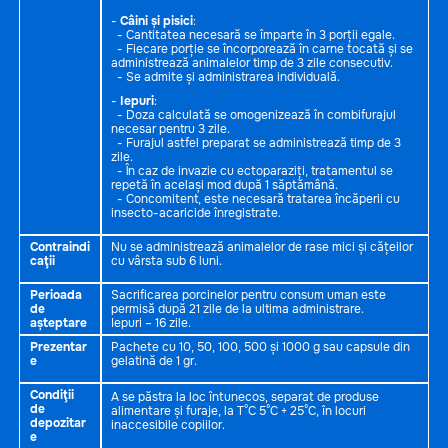
-
Câini și pisici
:
- Cantitatea necesară se împarte în 3 porții egale.
- Fiecare porție se încorporează în carne tocată și se
administrează animalelor timp de 3 zile consecutiv.
- Se admite și administrarea individuală.
-
Iepuri
:
- Doza calculată se omogenizează în combifurajul
necesar pentru 3 zile.
- Furajul astfel preparat se administrează timp de 3
zile.
- În caz de invazie cu ectoparaziți, tratamentul se
repetă în același mod după 1 săptămână.
- Concomitent, este necesară tratarea încăperii cu
insecto-acaricide înregistrate.
Contraindi
Nu se administrează animalelor de rase mici și cățeilor
caţii
cu vârsta sub 6 luni.
Perioada
Sacrificarea porcinelor pentru consum uman este
de
permisă după 21 zile de la ultima administrare.
așteptare
Iepuri – 16 zile.
Prezentar
Pachete cu 10, 50, 100, 500 și 1000 g sau capsule din
e
gelatină de 1 gr.
Condiţii
A se păstra la loc întunecos, separat de produse
de
alimentare și furaje, la T°C 5°C + 25°C, în locuri
depozitar
inaccesibile copiilor.
e