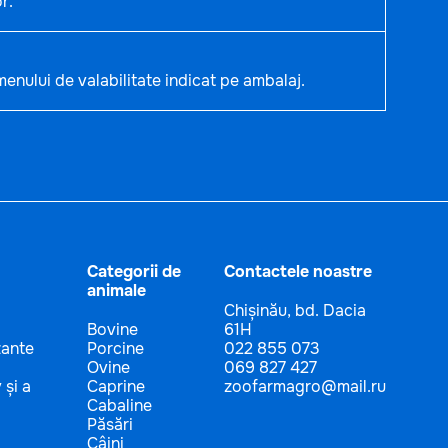
r.
enului de valabilitate indicat pe ambalaj.
Categorii de
Contactele noastre
animale
Chișinău, bd. Dacia
Bovine
61H
zante
Porcine
022 855 073
Ovine
069 827 427
 și a
Caprine
zoofarmagro@mail.ru
Cabaline
Păsări
Câini