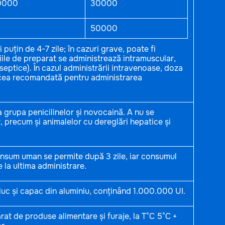
0000
30000
50000
uțin de 4-7 zile; în cazuri grave, poate fi
țiile de preparat se administrează intramuscular,
 septice). În cazul administrării intravenoase, doza
 cea recomandată pentru administrarea
la grupa penicilinelor și novocaină. A nu se
, precum și animalelor cu dereglări hepatice și
onsum uman se permite după 3 zile, iar consumul
e la ultima administrare.
iuc și capac din aluminiu, conținând 1.000.000 UI.
rat de produse alimentare și furaje, la T°C 5°C +