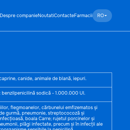
Despre companie
Noutati
Contacte
Farmacii
RO
caprine, canide, animale de blană, iepuri.
: benzilpenicilină sodică - 1.000.000 UI.
iilor, flegmoanelor, cărbunelui emfizematos și
 de gurmă, pneumonie, streptococoză și
infecțioasă, boala Carre; rujetul porcinelor și
monii, plăgi infectate, precum și în infecții ale
roorganisme sensibile la penicilină.