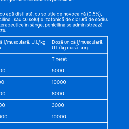
 cu apă distilată, cu soluție de novocaină (0,5%),
linei, sau cu soluție izotonică de clorură de sodiu.
erapeutice în sânge, penicilina se administrează
ze:
ă i/musculară, U.I./kg
Doză unică i/musculară,
p
U.I./kg masă corp
Tineret
00
5000
00
10000
00
8000
00
3000
000
10000