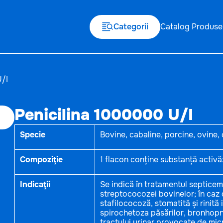
Categorii
Catalog Produse
U/I
Penicilina 1000000 U/I
Specie
Bovine, cabaline, porcine, ovine, 
Compoziţie
1 flacon conține substanță activă
Indicaţii
Se indică în tratamentul septicem
streptococozei bovinelor; în caz
stafilococoză, stomatită și rinită 
spirochetoza păsărilor, bronhopneu
tractului urinar provocate de mic