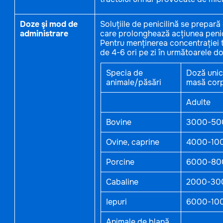
Doze şi mod de
Soluțiile de penicilină se prepară
administrare
care prolonghează acțiunea penici
Pentru menținerea concentrației t
de 4-6 ori pe zi în următoarele do
Specia de
Doză unic
animale/păsări
masă cor
Adulte
Bovine
3000-50
Ovine, caprine
4000-10
Porcine
6000-80
Cabaline
2000-30
Iepuri
6000-10
Animale de blană,