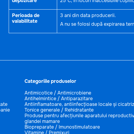
depozitare
25°C, în locuri inaccesibile copiilo
Perioada de
3 ani din data producerii.
valabilitate
A nu se folosi după expirarea term
Categoriile produselor
Antimicotice / Antimicrobiene
Antihelmintice / Antiparazitare
tate
Antiinflamatoare, antiinfecțioase locale și cicatri
anie
Tonice generale / Rehidratante
Produse pentru afecțiunile aparatului reproductiv
glandei mamare
Biopreparate / Imunostimulatoare
Vitamine / Premixuri