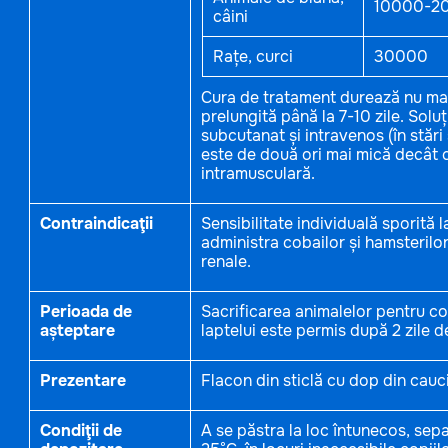
10000-2
câini
Rațe, curci
30000
Cura de tratament durează nu mai p
prelungită până la 7-10 zile. Solu
subcutanat și intravenos (în stări
este de două ori mai mică decât
intramusculară.
Contraindicaţii
Sensibilitate individuală sporită 
administra cobailor și hamsterilor
renale.
Perioada de
Sacrificarea animalelor pentru c
așteptare
laptelui este permis după 2 zile d
Prezentare
Flacon din sticlă cu dop din cauc
Condiţii de
A se păstra la loc întunecos, sepa