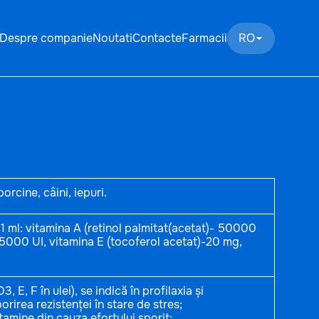
Despre companie
Noutati
Contacte
Farmacii
RO
orcine, câini, iepuri.
 1 ml: vitamina A (retinol palmitat(acetat)- 50000
25000 UI, vitamina E (tocoferol acetat)-20 mg,
 E, F în ulei), se indică în profilaxia și
rirea rezistenței în stare de stres;
tamine din cauza efortului sporit;