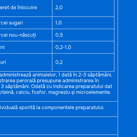
eret de înlocuire
2,0
rcei sugari
1,0
rcei nou-născuți
0,5
ni
0,2-1,0
uri
0,2
 administrează animalelor, 1 dată în 2-3 săptămâni,
nistrarea perorală presupune administrarea în
 3 săptămâni. Odată cu indicarea preparatului dat
roteină, calciu, fosfor, magneziu și microelemente.
dividuală sporită la componentele preparatului.