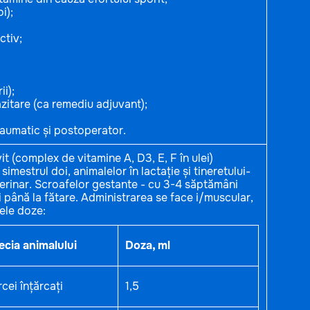
oi);
ctiv;
ii);
razitare (ca remediu adjuvant);
traumatic și postoperator.
t (complex de vitamine A, D3, E, F în ulei)
imestrul doi, animalelor în lactație și tineretului-
rinar. Scroafelor gestante - cu 3-4 săptămâni
ni până la fătare. Administrarea se face i/muscular,
ele doze:
ecia animalului
Doza, ml
cei înțărcați
1,5