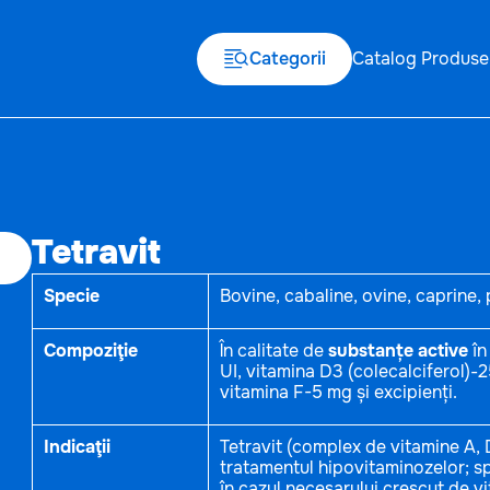
Categorii
Catalog Produse
Tetravit
Specie
Bovine, cabaline, ovine, caprine, p
Compoziţie
În calitate de
substanțe active
în
UI, vitamina D3 (colecalciferol)-
vitamina F-5 mg și excipienți.
Indicaţii
Tetravit (complex de vitamine A, D3,
tratamentul hipovitaminozelor; spo
în cazul necesarului crescut de vi