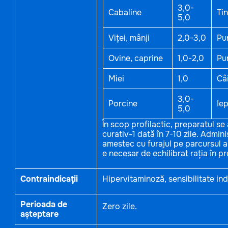
3,0-
Cabaline
Tin
5,0
Viței, mânji
2,0-3,0
Pu
Ovine, caprine
1,0-2,0
Pu
Miei
1,0
Câi
3,0-
Porcine
Iep
5,0
În scop profilactic, preparatul se
curativ-1 dată în 7-10 zile. Admi
amestec cu furajul pe parcursul a
e necesar de echilibrat rația în p
Contraindicaţii
Hipervitaminoză, sensibilitate in
Perioada de
Zero zile.
așteptare