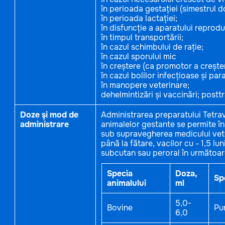
în perioada gestației (simestrul d
în perioada lactației;
în disfuncție a aparatului reprodu
în timpul transportării;
în cazul schimbului de rație;
în cazul sporului mic
în creștere (ca promotor a creșter
în cazul bolilor infecțioase și pa
în manopere veterinare;
dehelmintizări și vaccinări; post
Doze şi mod de
Administrarea preparatului Tetravi
administrare
animalelor gestante se permite în s
sub supravegherea medicului vete
până la fătare, vacilor cu - 1,5 lu
subcutan sau peroral în următoar
Specia
Doza,
Sp
animalului
ml
5,0-
Bovine
Pur
6,0