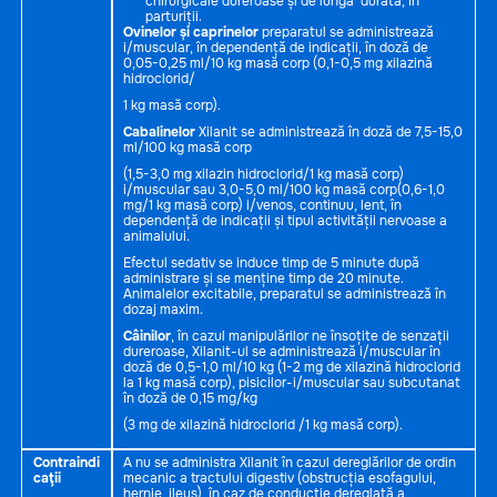
chirurgicale dureroase și de lungă durată, în
parturiții.
Ovinelor și caprinelor
preparatul se administrează
i/muscular, în dependență de indicații, în doză de
0,05-0,25 ml/10 kg masă corp (0,1-0,5 mg xilazină
hidroclorid/
1 kg masă corp).
Cabalinelor
Xilanit se administrează în doză de 7,5-15,0
ml/100 kg masă corp
(1,5-3,0 mg xilazin hidroclorid/1 kg masă corp)
i/muscular sau 3,0-5,0 ml/100 kg masă corp(0,6-1,0
mg/1 kg masă corp) i/venos, continuu, lent, în
dependență de indicații și tipul activității nervoase a
animalului.
Efectul sedativ se induce timp de 5 minute după
administrare și se menține timp de 20 minute.
Animalelor excitabile, preparatul se administrează în
dozaj maxim.
Câinilor
, în cazul manipulărilor ne însoțite de senzații
dureroase, Xilanit-ul se administrează i/muscular în
doză de 0,5-1,0 ml/10 kg (1-2 mg de xilazină hidroclorid
la 1 kg masă corp), pisicilor-i/muscular sau subcutanat
în doză de 0,15 mg/kg
(3 mg de xilazină hidroclorid /1 kg masă corp).
Contraindi
A nu se administra Xilanit în cazul dereglărilor de ordin
caţii
mecanic a tractului digestiv (obstrucția esofagului,
hernie, ileus), în caz de conducție dereglată a