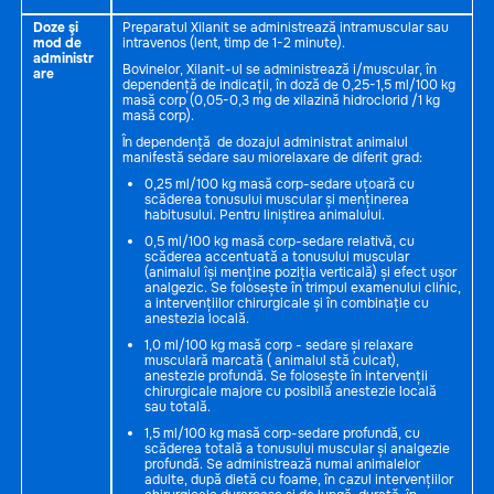
Doze şi
Preparatul Xilanit se administrează intramuscular sau
mod de
intravenos (lent, timp de 1-2 minute).
administr
Bovinelor, Xilanit-ul se administrează i/muscular, în
are
dependență de indicații, în doză de 0,25-1,5 ml/100 kg
masă corp (0,05-0,3 mg de xilazină hidroclorid /1 kg
masă corp).
În dependență de dozajul administrat animalul
manifestă sedare sau miorelaxare de diferit grad:
0,25 ml/100 kg masă corp-sedare uțoară cu
scăderea tonusului muscular și menținerea
habitusului. Pentru liniștirea animalului.
0,5 ml/100 kg masă corp-sedare relativă, cu
scăderea accentuată a tonusului muscular
(animalul își menține poziția verticală) și efect ușor
analgezic. Se folosește în trimpul examenului clinic,
a intervențiilor chirurgicale și în combinație cu
anestezia locală.
1,0 ml/100 kg masă corp - sedare și relaxare
musculară marcată ( animalul stă culcat),
anestezie profundă. Se folosește în intervenții
chirurgicale majore cu posibilă anestezie locală
sau totală.
1,5 ml/100 kg masă corp-sedare profundă, cu
scăderea totală a tonusului muscular și analgezie
profundă. Se administrează numai animalelor
adulte, după dietă cu foame, în cazul intervențiilor