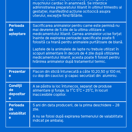
mușchiului cardiac în anamneză. Se interzice
administrarea preparatului Xilanit în ultimul trimestru al
gestației, manifestînd acțiune ocitocică asupra
uterului, excepție fiind fătările.
Perioada
Sacrificarea animalelor pentru carne este permisă nu
de
mai devreme de 5 zile de la ultima utilizare a
așteptare
medicamentului Xilanit. Carnea animalelor ucise forțat
înainte de expirarea perioadei specificate poate fi
folosită ca hrană pentru animalele purtătoare de blană.
Laptele de la animalele de lapte nu trebuie utilizat în
scopuri alimentare în decurs de 4 zile după utilizarea
medicamentului Xilanit, acesta poate fi folosit pentru
hrănirea animalelor după tratamentul termic.
Prezentar
Flacon din sticlă întunecată a câte 10,20,50 și 100 ml,
e
cu dop din cauciuc și capac securizat din aluminiu.
Condiţii
A se păstra la loc întunecos, separat de produse
de
alimentare și furaje, la T°C 5°C + 25°C, în locuri
depozitar
inaccesibile copiilor.
e
Perioada
5 ani din data producerii, de la prima deschidere – 28
de
zile.
valabilitat
A nu se folosi după expirarea termenului de valabilitate
e
indicat pe ambalaj.