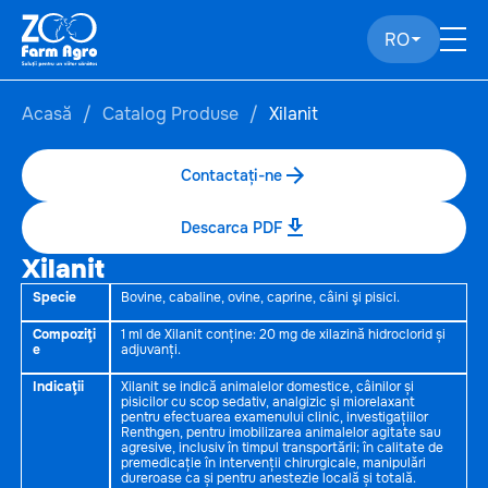
RO
Acasă
Catalog Produse
Xilanit
Contactați-ne
Descarca PDF
Xilanit
Specie
Bovine, cabaline, ovine, caprine, câini şi pisici.
Compoziţi
1 ml de Xilanit conține: 20 mg de xilazină hidroclorid și
e
adjuvanți.
Indicaţii
Xilanit se indică animalelor domestice, câinilor și
pisicilor cu scop sedativ, analgizic și miorelaxant
pentru efectuarea examenului clinic, investigațiilor
Renthgen, pentru imobilizarea animalelor agitate sau
agresive, inclusiv în timpul transportării; în calitate de
premedicație în intervenții chirurgicale, manipulări
dureroase ca și pentru anestezie locală și totală.