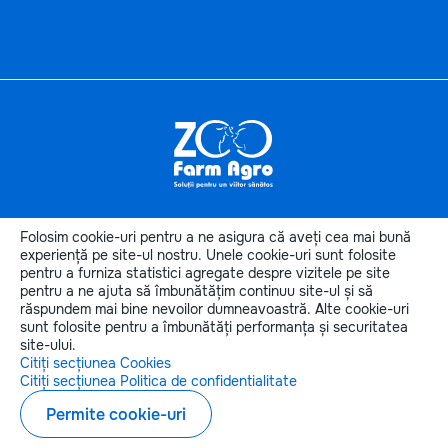
Informaţii
utile
Folosim cookie-uri pentru a ne asigura că aveți cea mai bună
Categoriile produselor
experiență pe site-ul nostru. Unele cookie-uri sunt folosite
pentru a furniza statistici agregate despre vizitele pe site
Categorii de animale
pentru a ne ajuta să îmbunătățim continuu site-ul și să
Contactele noastre
răspundem mai bine nevoilor dumneavoastră. Alte cookie-uri
sunt folosite pentru a îmbunătăți performanța și securitatea
site-ului.
Citiți secțiunea Cookies
Citiți secțiunea Politica de confidentialitate
Copyright © 2026 zoofarmagro.md
Permite cookie-uri
Elaborarea siteului - ilab.md