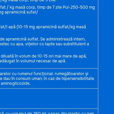
lfat / kg masă corp, timp de 7 zile Pui-250-500 mg
mg apramicină sufat/
at/l apă (10-15 mg apramicină sulfat/kg masă
e apramicină sulfat. Se administrează intern,
mestec cu apa, vițeilor cu lapte sau substituient a
diluată în volum de 10-15 ori mai mare de apă,
e adăugat în volumul necesar de apă.
oarelor cu rumenul funcțional; rumegătoarelor şi
se dau în consum uman; în caz de hipersensibilitate
e aminoglicozide.
bă, cu volumul de 260 ml, capac din plastic cu inel