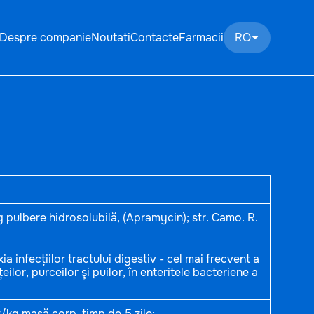
Despre companie
Noutati
Contacte
Farmacii
RO
ulbere hidrosolubilă, (Apramycin); str. Camo. R.
ia infecțiilor tractului digestiv - cel mai frecvent a
eilor, purceilor şi puilor, în enteritele bacteriene a
/kg masă corp, timp de 5 zile;