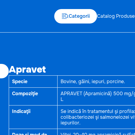
Categorii
Catalog Produse
Apravet
Specie
Bovine, găini, iepuri, porcine.
Compoziţie
APRAVET (Apramicină) 500 mg/g p
L
Indicaţii
Se indică în tratamentul şi profilax
colibacteriozei şi salmonelozei viț
iepurilor.
Doze şi mod de
Viței-20-40 mg apramicină sulfat