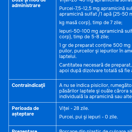
administrare
Purcei-7,5-12,5 mg apramicină su
apramicină sulfat /1 apă (25-50 
kg masă corp), timp de 7 zile;
Iepuri-50-100 mg apramicină sulf
corp), timp de 5-8 zile;
1 gr de preparat conține 500 mg d
puilor, purceilor şi iepurilor în a
laptelui.
Cantitatea necesară de preparat, 
apoi după dizolvare totală să fi
Contraindicaţii
A nu se indica pisicilor, rumegăt
păsărilor laptele şi ouăle cărora 
individuală la apramicină sau alt
Perioada de
Viței - 28 zile.
așteptare
Purcei, pui şi iepuri - 0 zile.
Prezentare
Borcane din plastic de culoare al