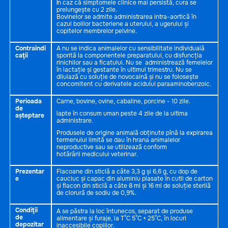
În caz că simptomele clinice mai persistă, cura se
prelungește cu 2 zile.
Bovinelor se admite administrarea intra-aortică în
cazul bolilor bacteriene a uterului, a ugerului și
copitelor membrelor pelvine.
Contraindi
A nu se indica animalelor cu sensibilitate individuală
caţii
sporită la componentele preparatului, cu disfuncția
rinichilor sau a ficatului. Nu se administrează femelelor
în lactație și gestante în ultimul trimestru. Nu se
diluiază cu soluție de novocaină și nu se folosește
concomitent cu derivatele acidului paraaminobenzoic.
Perioada
Carne, bovine, ovine, cabaline, porcine - 10 zile.
de
lapte în consum uman peste 4 zile de la ultima
așteptare
administrare.
Produsele de origine animală obținute pînă la expirarea
termenului limită se dau în hrana animalelor
neproductive sau se utilizează conform
hotărârii medicului veterinar.
Prezentar
Flacoane din sticlă a câte 3,3 g și 6,6 g, cu dop de
e
cauciuc și capac din aluminiu plasate în cutii de carton
și flacon din sticlă a câte 8 ml și 16 ml de soluție sterilă
de clorură de sodiu de 0,9%.
Condiţii
A se păstra la loc întunecos, separat de produse
de
alimentare și furaje, la T°C 5°C + 25°C, în locuri
depozitar
inaccesibile copiilor.