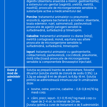
digestiv (disenteria anaerobă a mieilor, gastroenterite),
a sistemului uro-genital (vaginită, uretrită, metrită,
mastită), provocate de microorganismele sensibile la
substanțele active a medicamentului dat.
Porcine
: tratamentul animalelor cu pneumonie
enzootică, agalaxia bacteriană a scroafelor, disenterie,
boala edemelor, rujet, salmoneloză, pasteureloză
provocate de agenții patogeni sensibili la
sulfadimedină, sulfadiazină și trimetoprim.
Cabaline
: tratamentul animalelor cu diaree (mînji),
metrită contagioasă, morvă, equitana sau altele
provocate de microorganisme sensibile la
sulfadimidină, sulfadiazină, trimetoprim.
Iepuri
: tratamentul animalelor cu gastroenterite,
colibacterioză, pasteureloză, coccidioză, pneumonie,
rinită infecțioasă provocate de microorganisme
sensibile la componentele Brovaseptol injectabil.
Doze şi
Soluția se prepară înainte de administrare, folosind
mod de
diluantul (soluție sterilă de clorură de sodiu 0,9%). La
administr
3,3g se adaogă 8 ml de diluant, la 6,6g-16 ml. Soluția
are
primită se administrează intramuscular în următoarele
doze:
bovine, ovine, porcine, cabaline – 0,6-0,8 ml/10 kg
masă corp;
câini, pisici, iepuri- 0,1-0,15 ml/1 kg masă corp cu
rapel de 2-4 ori, la interval de 24 ore.
Durata optimă a curei de tratament e de 5 administrări.