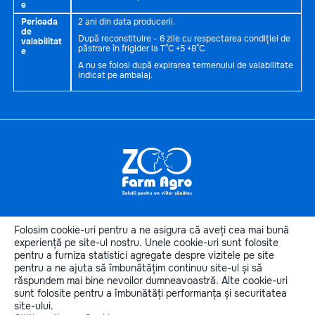
e
Perioada
2 ani din data producerii.
de
După reconstituire - 6 zile cu respectarea condiției de
valabilitat
păstrare în frigider la T°C +5 +8°C
e
A nu se folosi după expirarea termenului de valabilitate
indicat pe ambalaj.
Informaţii
utile
Folosim cookie-uri pentru a ne asigura că aveți cea mai bună
Categoriile produselor
experiență pe site-ul nostru. Unele cookie-uri sunt folosite
pentru a furniza statistici agregate despre vizitele pe site
Categorii de animale
pentru a ne ajuta să îmbunătățim continuu site-ul și să
Contactele noastre
răspundem mai bine nevoilor dumneavoastră. Alte cookie-uri
sunt folosite pentru a îmbunătăți performanța și securitatea
site-ului.