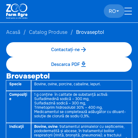
RO
Acasă
Catalog Produse
Brovaseptol
Contactați-ne
Descarca PDF
Brovaseptol
Specie
Bovine, ovine, porcine, cabaline, iepuri.
Compoziţi
1 g conține în calitate de substanță activă:
e
Sulfadimedină sodică – 300 mg,
Sulfadiazină sodică – 300 mg,
Trimetoprim hidrosolubil 30% – 400 mg,
Medicamentul se completează adăugător cu diluant-
soluţie de clorură de sodiu 0,9%.
Indicaţii
Bovine, ovine
: tratamentul animalelor cu septicemie,
pododermatită și abcese, în tratamentul bolilor
respiratorii (rinită, bronșită, pneumonie); a tractului