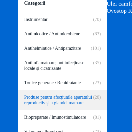
Categorii
Ulei camf
Ovostop K
Instrumentar
(70)
Antimicotice / Antimicrobiene
(83)
Antihelmintice / Antiparazitare
(101)
Antiinflamatoare, antiinfecțioase
(35)
locale și cicatrizante
Tonice generale / Rehidratante
(23)
Produse pentru afecțiunile aparatului
(28)
reproductiv și a glandei mamare
Biopreparate / Imunostimulatoare
(81)
Vitamine / Premixuri
(73)