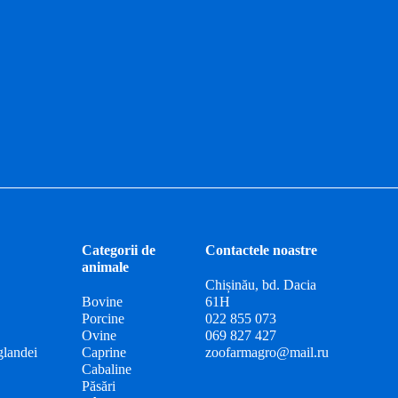
Categorii de
Contactele noastre
animale
Chișinău, bd. Dacia
Bovine
61H
Porcine
022 855 073
Ovine
069 827 427
glandei
Caprine
zoofarmagro@mail.ru
Cabaline
Păsări