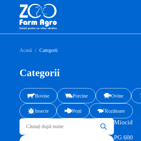
Acasă
Categorii
Categorii
Bovine
Porcine
Ovine
Insecte
Pești
Rozătoare
Miocid
PG 600