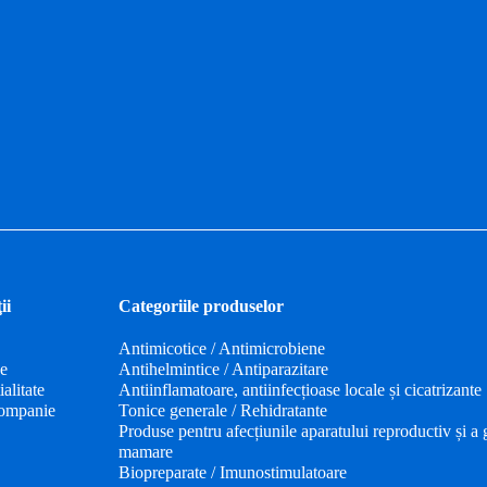
ii
Categoriile produselor
Antimicotice / Antimicrobiene
de
Antihelmintice / Antiparazitare
alitate
Antiinflamatoare, antiinfecțioase locale și cicatrizante
ompanie
Tonice generale / Rehidratante
Produse pentru afecțiunile aparatului reproductiv și a 
mamare
Biopreparate / Imunostimulatoare