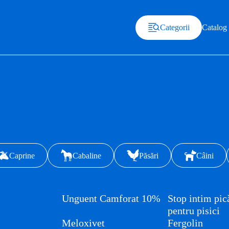
Categorii
Catalog
Caprine
Cabaline
Păsări
Câini
Unguent Camforat 10%
Stop intim pic
pentru pisici
Meloxivet
Fergolin