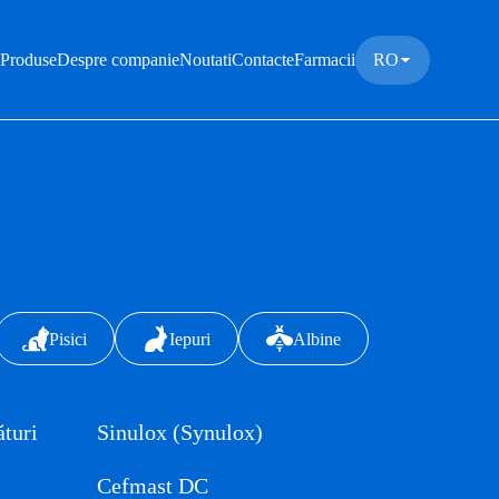
 Produse
Despre companie
Noutati
Contacte
Farmacii
RO
Pisici
Iepuri
Albine
ături
Sinulox (Synulox)
Cefmast DC