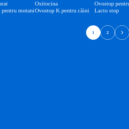
orat
Oxitocina
Ovostop pentru
 pentru motani
Ovostop K pentru câini
Lacto stop
1
2