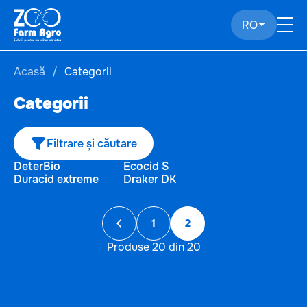
RO
Acasă
Categorii
Categorii
Filtrare și căutare
DeterBio
Ecocid S
Duracid extreme
Draker DK
1
2
Produse 20 din 20