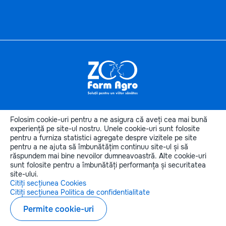
Informaţii
utile
Folosim cookie-uri pentru a ne asigura că aveți cea mai bună
Categoriile produselor
experiență pe site-ul nostru. Unele cookie-uri sunt folosite
pentru a furniza statistici agregate despre vizitele pe site
Categorii de animale
pentru a ne ajuta să îmbunătățim continuu site-ul și să
Contactele noastre
răspundem mai bine nevoilor dumneavoastră. Alte cookie-uri
sunt folosite pentru a îmbunătăți performanța și securitatea
site-ului.
Citiți secțiunea Cookies
Citiți secțiunea Politica de confidentialitate
Copyright © 2026 zoofarmagro.md
Permite cookie-uri
Elaborarea siteului - ilab.md