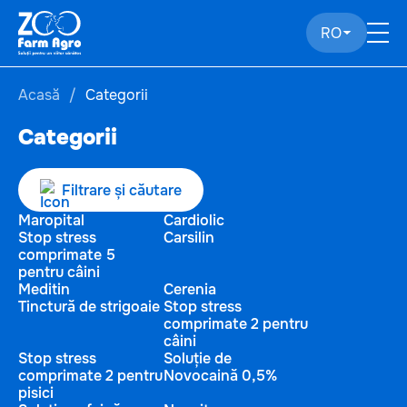
RO
Acasă
Categorii
Categorii
Filtrare și căutare
Maropital
Cardiolic
Stop stress
Carsilin
comprimate 5
pentru câini
Meditin
Cerenia
Tinctură de strigoaie
Stop stress
comprimate 2 pentru
câini
Stop stress
Soluție de
comprimate 2 pentru
Novocaină 0,5%
pisici