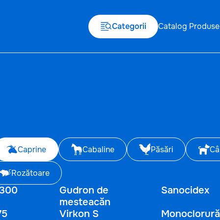
Categorii
Catalog Produse
Caprine
Cabaline
Păsări
Câ
Rozătoare
 300
Gudron de
Sanocidex
mesteacăn
75
Virkon S
Monoclorură