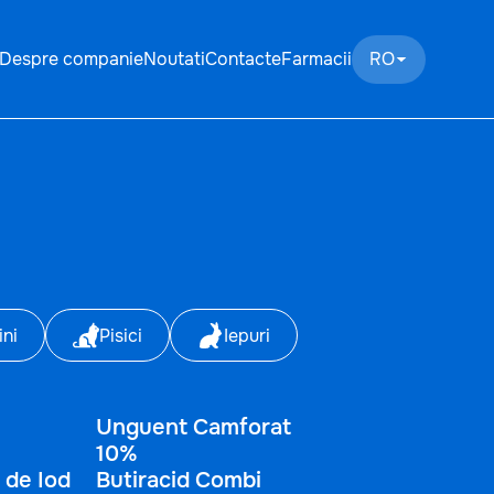
Despre companie
Noutati
Contacte
Farmacii
RO
ini
Pisici
Iepuri
Unguent Camforat
10%
 de Iod
Butiracid Combi