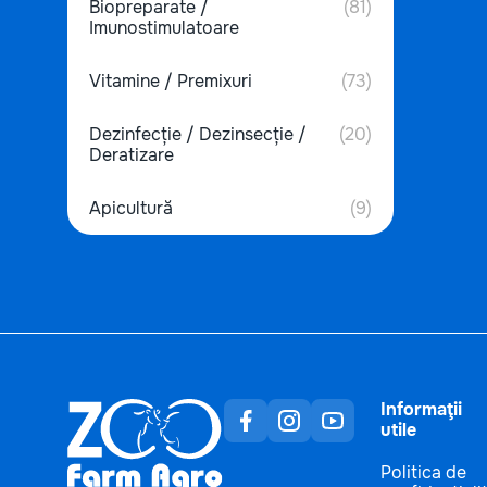
Biopreparate /
(81)
Imunostimulatoare
Vitamine / Premixuri
(73)
Dezinfecție / Dezinsecție /
(20)
Deratizare
Apicultură
(9)
Informaţii
utile
Politica de