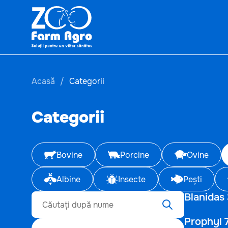
Acasă
Categorii
Categorii
Bovine
Porcine
Ovine
Albine
Insecte
Pești
Blanidas
Prophyl 