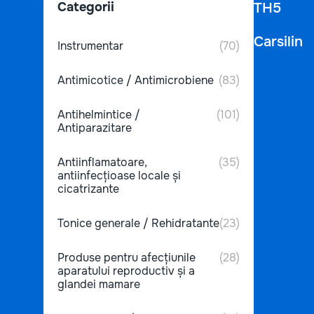
Categorii
TH5
Carsilin
Instrumentar
(70)
Antimicotice / Antimicrobiene
(83)
Antihelmintice /
(101)
Antiparazitare
Antiinflamatoare,
(35)
antiinfecțioase locale și
cicatrizante
Tonice generale / Rehidratante
(23)
Produse pentru afecțiunile
(28)
aparatului reproductiv și a
glandei mamare