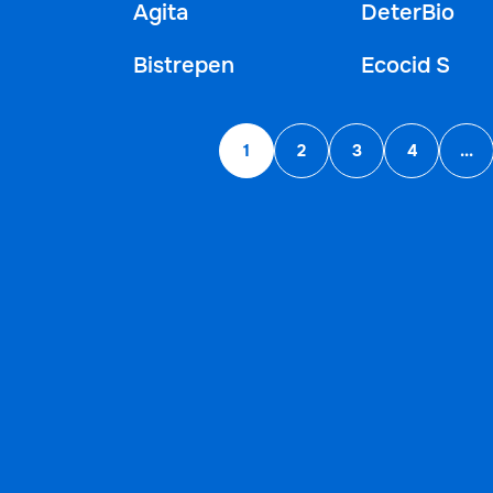
Agita
DeterBio
Bistrepen
Ecocid S
1
2
3
4
...