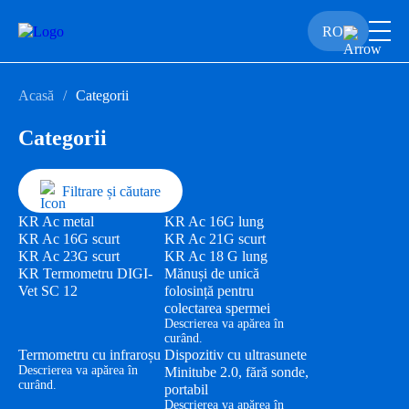
RO
Acasă
Categorii
Categorii
Filtrare și căutare
KR Ac metal
KR Ac 16G lung
KR Ac 16G scurt
KR Ac 21G scurt
KR Ac 23G scurt
KR Ac 18 G lung
KR Termometru DIGI-
Mănuși de unică
Vet SC 12
folosință pentru
colectarea spermei
Descrierea va apărea în
curând.
Termometru cu infraroșu
Dispozitiv cu ultrasunete
Descrierea va apărea în
Minitube 2.0, fără sonde,
curând.
portabil
Descrierea va apărea în