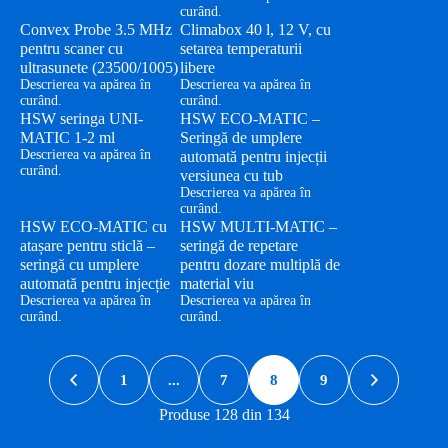
curând.
Convex Probe 3.5 MHz
Climabox 40 l, 12 V, cu
pentru scaner cu
setarea temperaturii
ultrasunete (23500/1005)
libere
Descrierea va apărea în
Descrierea va apărea în
curând.
curând.
HSW seringa UNI-
HSW ECO-MATIC –
MATIC 1-2 ml
Seringă de umplere
Descrierea va apărea în
automată pentru injecții
curând.
versiunea cu tub
Descrierea va apărea în
curând.
HSW ECO-MATIC cu
HSW MULTI-MATIC –
atașare pentru sticlă –
seringă de repetare
seringă cu umplere
pentru dozare multiplă de
automată pentru injecție
material viu
Descrierea va apărea în
Descrierea va apărea în
curând.
curând.
1
...
7
8
9
Produse 128 din 134