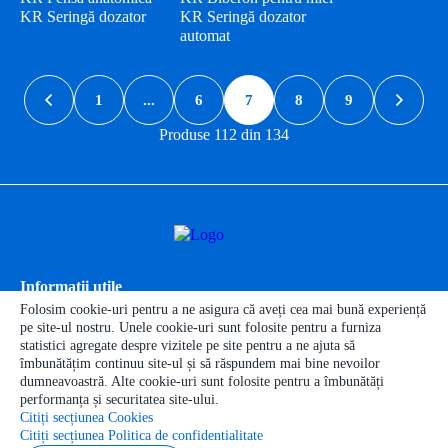
KR Seringă dozator
KR Seringă dozator
automat
1
...
6
7
8
9
Produse 112 din 134
Informaţii
utile
Categoriile produselor
Folosim cookie-uri pentru a ne asigura că aveți cea mai bună experiență
pe site-ul nostru. Unele cookie-uri sunt folosite pentru a furniza
Categorii de animale
statistici agregate despre vizitele pe site pentru a ne ajuta să
Contactele noastre
îmbunătățim continuu site-ul și să răspundem mai bine nevoilor
dumneavoastră. Alte cookie-uri sunt folosite pentru a îmbunătăți
performanța și securitatea site-ului.
Citiți secțiunea Cookies
Citiți secțiunea Politica de confidentialitate