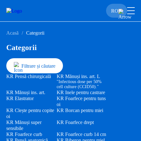
RO
Acasă
Categorii
Categorii
Filtrare și căutare
KR Pensă chirurgicală
KR Mănuși ins. art. L
"Infectious dose per 50%
cell culture (CCID50)."
KR Mănuși ins. art.
KR Inele pentru castrare
KR Elastrator
KR Foarfece pentru tuns
oi
KR Clește pentru copite
KR Borcan pentru miei
oi
KR Mănuși super
KR Foarfece drept
sensibile
KR Foarfece curb
KR Foarfece curb 14 cm
KR Pensă anatomică
KR Biberon pentru miel