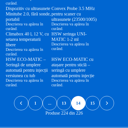
curând.
Dispozitiv cu ultrasunete
Convex Probe 3.5 MHz
Minitube 2.0, fără sonde,
pentru scaner cu
portabil
ultrasunete (23500/1005)
Descrierea va apărea în
Descrierea va apărea în
curând.
curând.
Climabox 40 l, 12 V, cu
HSW seringa UNI-
setarea temperaturii
MATIC 1-2 ml
Descrierea va apărea în
libere
curând.
Descrierea va apărea în
curând.
HSW ECO-MATIC –
HSW ECO-MATIC cu
Seringă de umplere
atașare pentru sticlă –
automată pentru injecții
seringă cu umplere
versiunea cu tub
automată pentru injecție
Descrierea va apărea în
Descrierea va apărea în
curând.
curând.
1
...
13
14
15
Produse 224 din 226