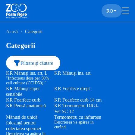
RO
Acasă
Categorii
Categorii
Filtrare și căutare
KR Mănuși ins. art. L
KR Mănuși ins. art.
"Infectious dose per 50%
cell culture (CCID50)."
KR Mănuși super
KR Foarfece drept
sensibile
KR Foarfece curb
KR Foarfece curb 14 cm
KR Pensă anatomică
KR Termometru DIGI-
Vet SC 12
Mănuși de unică
Termometru cu infraroșu
Descrierea va apărea în
folosință pentru
curând.
colectarea spermei
Descrierea va apărea în