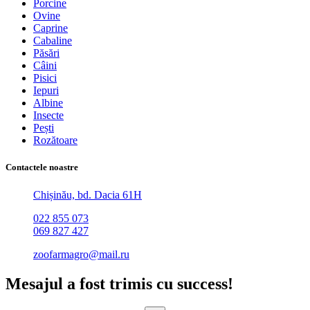
Porcine
Ovine
Caprine
Cabaline
Păsări
Câini
Pisici
Iepuri
Albine
Insecte
Pești
Rozătoare
Contactele noastre
Chișinău, bd. Dacia 61H
022 855 073
069 827 427
zoofarmagro@mail.ru
Mesajul a fost trimis cu success!