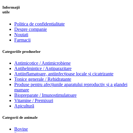
Informaţii
utile
Politica de confidentialitate
Despre companie
Noutati
Farmacii
Categoriile produselor
Antimicotice / Antimicrobiene
Antihelmintice / Antiparazitare
Antiinflamatoare, antiinfecțioase locale și cicatrizante
Tonice generale / Rehidratante
Produse pentru afecțiunile aparatului reproductiv și a glandei
mamare
Biopreparate / Imunostimulatoare
Vitamine / Premixuri
Apicultură
Categorii de animale
Bovine