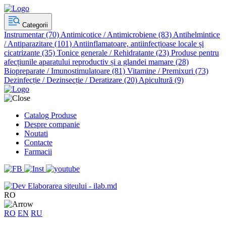
Categorii
Instrumentar
(70)
Antimicotice / Antimicrobiene
(83)
Antihelmintice
/ Antiparazitare
(101)
Antiinflamatoare, antiinfecțioase locale și
cicatrizante
(35)
Tonice generale / Rehidratante
(23)
Produse pentru
afecțiunile aparatului reproductiv și a glandei mamare
(28)
Biopreparate / Imunostimulatoare
(81)
Vitamine / Premixuri
(73)
Dezinfecție / Dezinsecție / Deratizare
(20)
Apicultură
(9)
Catalog Produse
Despre companie
Noutati
Contacte
Farmacii
Elaborarea siteului - ilab.md
RO
RO
EN
RU