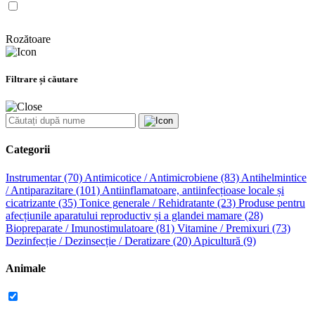
Rozătoare
Filtrare și căutare
Categorii
Instrumentar
(70)
Antimicotice / Antimicrobiene
(83)
Antihelmintice
/ Antiparazitare
(101)
Antiinflamatoare, antiinfecțioase locale și
cicatrizante
(35)
Tonice generale / Rehidratante
(23)
Produse pentru
afecțiunile aparatului reproductiv și a glandei mamare
(28)
Biopreparate / Imunostimulatoare
(81)
Vitamine / Premixuri
(73)
Dezinfecție / Dezinsecție / Deratizare
(20)
Apicultură
(9)
Animale