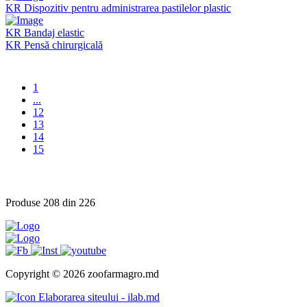
KR Dispozitiv pentru administrarea pastilelor plastic
KR Bandaj elastic
KR Pensă chirurgicală
1
...
12
13
14
15
Produse 208 din 226
Copyright © 2026 zoofarmagro.md
Elaborarea siteului - ilab.md