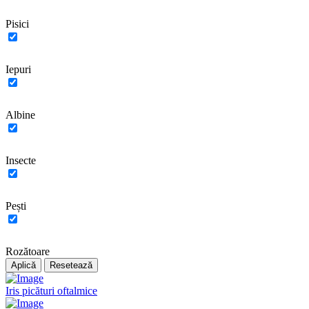
Pisici
Iepuri
Albine
Insecte
Pești
Rozătoare
Aplică
Resetează
Iris picături oftalmice