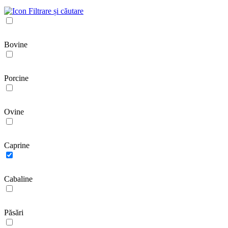
Filtrare și căutare
Bovine
Porcine
Ovine
Caprine
Cabaline
Păsări