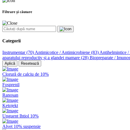
Filtrare și căutare
Categorii
Instrumentar
(70)
Antimicotice / Antimicrobiene
(83)
Antihelmintice /
aparatului reproductiv și a glandei mamare
(28)
Biopreparate / Imunos
Aplică
Resetează
Clorură de calciu de 10%
Fosprenil
Ranosan
Ketojekt
Unguent Ihtiol 10%
Alvet 10% suspensie