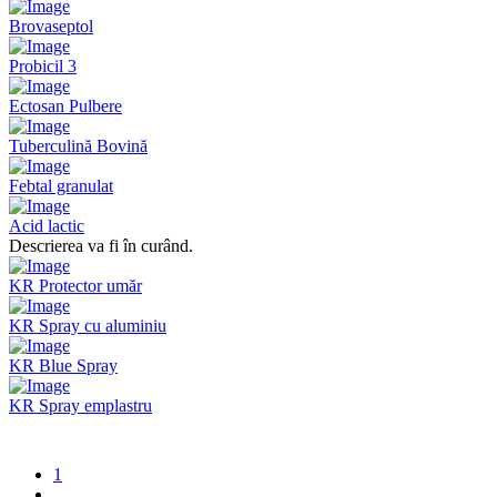
Brovaseptol
Probicil 3
Ectosan Pulbere
Tuberculină Bovină
Febtal granulat
Acid lactic
Descrierea va fi în curând.
KR Protector umăr
KR Spray cu aluminiu
KR Blue Spray
KR Spray emplastru
1
...