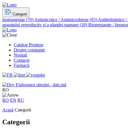
Categorii
Instrumentar
(70)
Antimicotice / Antimicrobiene
(83)
Antihelmintice /
aparatului reproductiv și a glandei mamare
(28)
Biopreparate / Imunos
Catalog Produse
Despre companie
Noutati
Contacte
Farmacii
Elaborarea siteului - ilab.md
RO
RO
EN
RU
Acasă
Categorii
Categorii