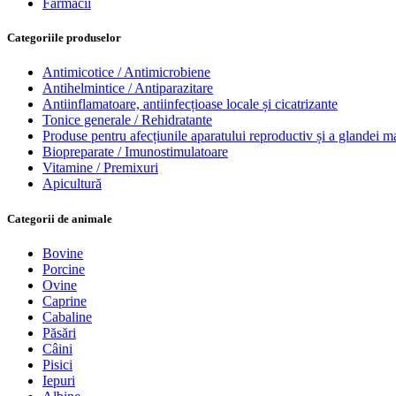
Farmacii
Categoriile produselor
Antimicotice / Antimicrobiene
Antihelmintice / Antiparazitare
Antiinflamatoare, antiinfecțioase locale și cicatrizante
Tonice generale / Rehidratante
Produse pentru afecțiunile aparatului reproductiv și a glandei 
Biopreparate / Imunostimulatoare
Vitamine / Premixuri
Apicultură
Categorii de animale
Bovine
Porcine
Ovine
Caprine
Cabaline
Păsări
Câini
Pisici
Iepuri