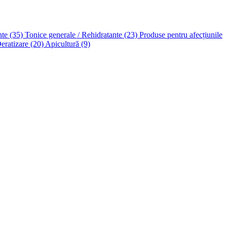
nte
(35)
Tonice generale / Rehidratante
(23)
Produse pentru afecțiunile
Deratizare
(20)
Apicultură
(9)