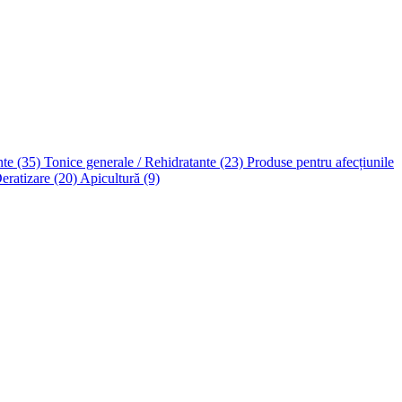
nte
(35)
Tonice generale / Rehidratante
(23)
Produse pentru afecțiunile
Deratizare
(20)
Apicultură
(9)