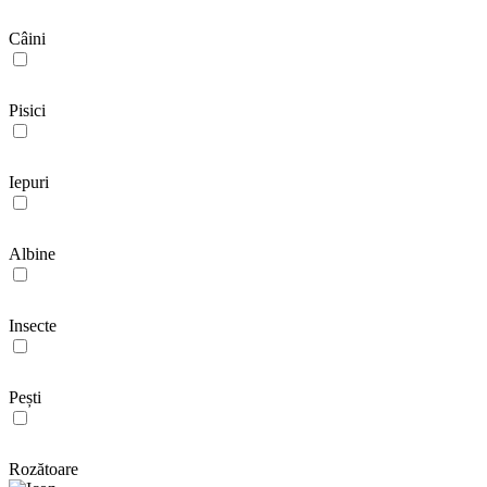
Câini
Pisici
Iepuri
Albine
Insecte
Pești
Rozătoare