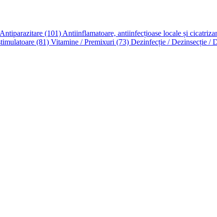
 Antiparazitare
(101)
Antiinflamatoare, antiinfecțioase locale și cicatriza
timulatoare
(81)
Vitamine / Premixuri
(73)
Dezinfecție / Dezinsecție / 