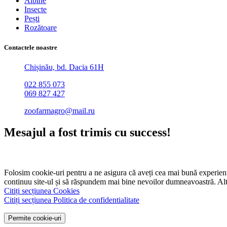
Albine
Insecte
Pești
Rozătoare
Contactele noastre
Chișinău, bd. Dacia 61H
022 855 073
069 827 427
zoofarmagro@mail.ru
Mesajul a fost trimis cu success!
Folosim cookie-uri pentru a ne asigura că aveți cea mai bună experiență 
continuu site-ul și să răspundem mai bine nevoilor dumneavoastră. Alte 
Citiți secțiunea Cookies
Citiți secțiunea Politica de confidentialitate
Permite cookie-uri