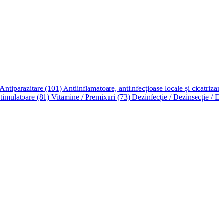
 Antiparazitare
(101)
Antiinflamatoare, antiinfecțioase locale și cicatriza
timulatoare
(81)
Vitamine / Premixuri
(73)
Dezinfecție / Dezinsecție / 