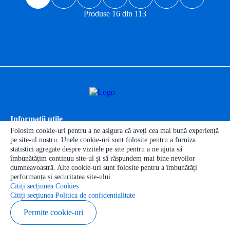
Produse 16 din 113
Informaţii
utile
Categoriile produselor
Folosim cookie-uri pentru a ne asigura că aveți cea mai bună experiență
pe site-ul nostru. Unele cookie-uri sunt folosite pentru a furniza
Categorii de animale
statistici agregate despre vizitele pe site pentru a ne ajuta să
Contactele noastre
îmbunătățim continuu site-ul și să răspundem mai bine nevoilor
dumneavoastră. Alte cookie-uri sunt folosite pentru a îmbunătăți
performanța și securitatea site-ului.
Citiți secțiunea Cookies
Citiți secțiunea Politica de confidentialitate
Copyright © 2026 zoofarmagro.md
Permite cookie-uri
Elaborarea siteului - ilab.md