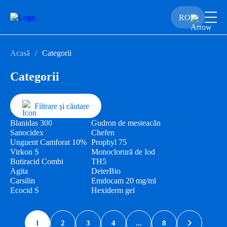
RO
Acasă
Categorii
Categorii
Filtrare și căutare
Blanidas 300
Gudron de mesteacăn
Sanocidex
Chefen
Unguent Camforat 10%
Prophyl 75
Virkon S
Monoclorură de Iod
Butiracid Combi
TH5
Agita
DeterBio
Carsilin
Emdocam 20 mg/ml
Ecocid S
Hexiderm gel
1
2
3
4
...
8